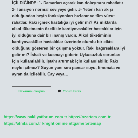
İÇİLDİĞİNDE; 1- Damarları açarak kan dolaşımını rahatlatır.
2- Tansiyon normal seviyeye gelir. 3- Yeterli kan akışı
olduğundan beyin fonksiyonları hızlanır ve tüm vücut
rahatlar. Rakı içmek hastalığa iyi gelir mi? Az miktarda
alkol tüketmenin özellikle kardiyovasküler hastalıklar için
iyi olduğuna dair bir inanış vardır. Alkol tüketiminin
kardiyovasküler hastalıklar üzerinde olumlu bir etkisi
olduğunu gösteren bir çalışma yoktur. Rakı bağırsaklara iyi
gelir mi? İshali ve kusmayı giderir. Uykusuzluk sorunları
için kullanılabilir. İştahı artırmak için kullanılabilir. Rakı
neyle içilmez? Suyun yanı sıra pancar suyu, limonata ve
ayran da içilebilir. Çay veya…
Raki
Devamını okuyun
Yorum Bırak
Neye
Iyi
Gelir
https://www.nakliyatforum.com.tr
https://ozertem.com.tr
https://alnila.com.tr
knight online
nttgame
Sitemap