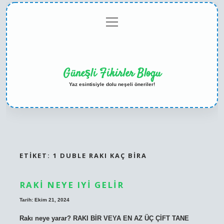
menüyü
Anasayfa
Gizlilik
Yasal
Hakkımızda
aç
Politikası
Uyarı
Güneşli Fikirler Blogu
Yaz esintisiyle dolu neşeli öneriler!
ETIKET:
1 DUBLE RAKI KAÇ BIRA
RAKI NEYE IYI GELIR
Tarih: Ekim 21, 2024
Rakı neye yarar? RAKI BİR VEYA EN AZ ÜÇ ÇİFT TANE