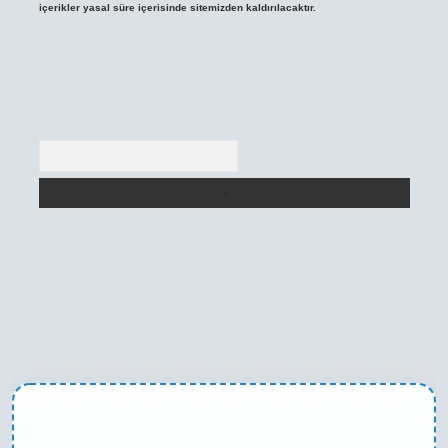
içerikler yasal süre içerisinde sitemizden kaldırılacaktır.
Arama
texper yeni giriş