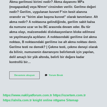
Akma gerilmesi birimi nedir? Akma dayanımı MPa
(megapaskal) veya N/mm² cinsinden verilir. Gerilme değeri
nedir? Gerilim, uygulanan kuvvet F’nin kesit alanına
oranıdır ve “birim alan başına kuvvet” olarak tanımlanır. Alt
akma nedir? A noktasına gelindiğinde, gerilim sabit kalsa
da numune uzar ve bu BC arasında devam eder. Bu tür
akma olayı, malzemedeki dislokasyonların bloke edilmesi
ve yayılmasıyla açıklanır. A noktasındaki gerilime üst akma
noktası, B noktasındaki gerilime ise alt akma noktası denir.
Gerilme testi ne demek? | Çekme testi, çekme deneyi olarak
da bilinir, numunenin davranışını belirlemek için yapılan,
delil amaçlı bir yük altında, belirli bir değere kadar
kontrollü bir…
Alt
Devamını okuyun
Yorum Bırak
Akma
Gerilme
Değeri
Nedir
https://www.nakliyatforum.com.tr
https://ozertem.com.tr
https://alnila.com.tr
knight online
nttgame
Sitemap