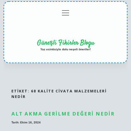
menüyü
Anasayfa
Gizlilik
Yasal
Hakkımızda
aç
Politikası
Uyarı
Güneşli Fikirler Blogu
Yaz esintisiyle dolu neşeli öneriler!
ETIKET:
68 KALITE CIVATA MALZEMELERI
NEDIR
ALT AKMA GERILME DEĞERI NEDIR
Tarih: Ekim 16, 2024