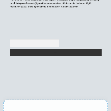
backlinkpanelicomtr@gmail.com
adresine bildirmeniz halinde, ilgili
içerikler yasal süre içerisinde sitemizden kaldırılacaktır.
Arama
ilbet casino
betexper yeni giriş