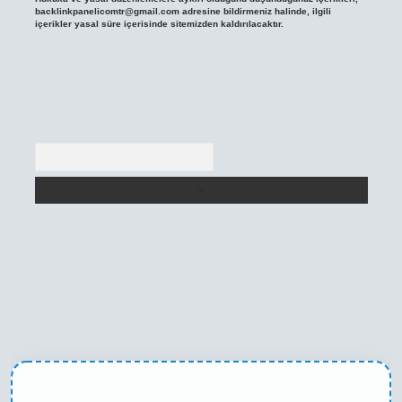
backlinkpanelicomtr@gmail.com
adresine bildirmeniz halinde, ilgili
içerikler yasal süre içerisinde sitemizden kaldırılacaktır.
Arama
texper yeni giriş