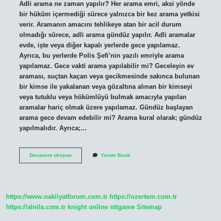
Adli arama ne zaman yapılır? Her arama emri, aksi yönde
bir hüküm içermediği sürece yalnızca bir kez arama yetkisi
verir. Aramanın amacını tehlikeye atan bir acil durum
olmadığı sürece, adli arama gündüz yapılır. Adli aramalar
evde, işte veya diğer kapalı yerlerde gece yapılamaz.
Ayrıca, bu yerlerde Polis Şefi’nin yazılı emriyle arama
yapılamaz. Gece vakti arama yapılabilir mi? Geceleyin ev
araması, suçtan kaçan veya gecikmesinde sakınca bulunan
bir kimse ile yakalanan veya gözaltına alınan bir kimseyi
veya tutuklu veya hükümlüyü bulmak amacıyla yapılan
aramalar hariç olmak üzere yapılamaz. Gündüz başlayan
arama gece devam edebilir mi? Arama kural olarak; gündüz
yapılmalıdır. Ayrıca;…
Adli
Devamını okuyun
Yorum Bırak
Arama
Hangi
Saatlerde
Yapılır
https://www.nakliyatforum.com.tr
https://ozertem.com.tr
https://alnila.com.tr
knight online
nttgame
Sitemap