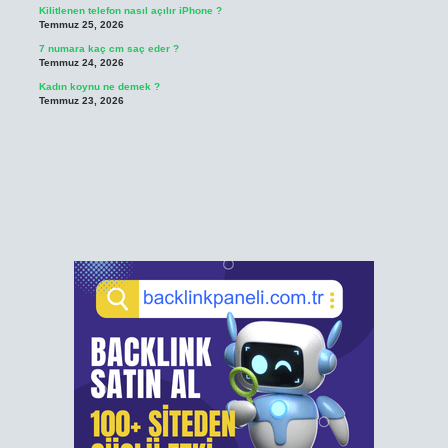
Kilitlenen telefon nasıl açılır iPhone ?
Temmuz 25, 2026
7 numara kaç cm saç eder ?
Temmuz 24, 2026
Kadın koynu ne demek ?
Temmuz 23, 2026