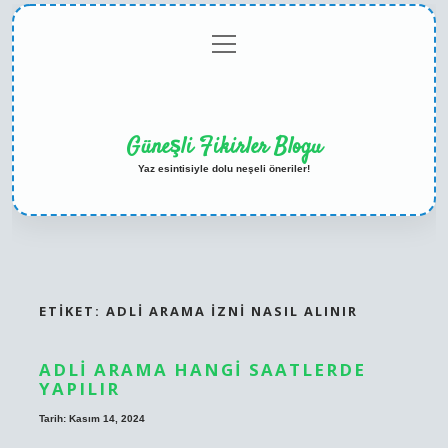
menüyü
Anasayfa
Gizlilik
Yasal
Hakkımızda
aç
Politikası
Uyarı
Güneşli Fikirler Blogu
Yaz esintisiyle dolu neşeli öneriler!
ETIKET:
ADLI ARAMA IZNI NASIL ALINIR
ADLI ARAMA HANGI SAATLERDE
YAPILIR
Tarih: Kasım 14, 2024