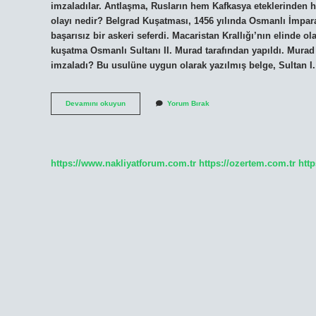
imzaladılar. Antlaşma, Rusların hem Kafkasya eteklerinden h
olayı nedir? Belgrad Kuşatması, 1456 yılında Osmanlı İmpara
başarısız bir askeri seferdi. Macaristan Krallığı’nın elinde ol
kuşatma Osmanlı Sultanı II. Murad tarafından yapıldı. Murad
imzaladı? Bu usulüne uygun olarak yazılmış belge, Sultan 
Belgrad
Devamını okuyun
Yorum Bırak
Antlaşmasının
Önemi
Nedir
https://www.nakliyatforum.com.tr
https://ozertem.com.tr
http