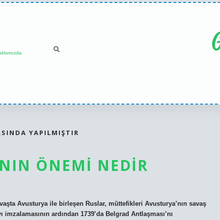
G
akkımızda
SINDA YAPILMIŞTIR
NIN ÖNEMI NEDIR
aşta Avusturya ile birleşen Ruslar, müttefikleri Avusturya’nın savaş
ı imzalamasının ardından 1739’da Belgrad Antlaşması’nı