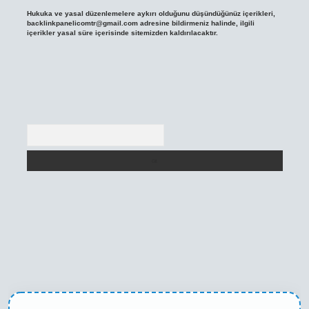
Hukuka ve yasal düzenlemelere aykırı olduğunu düşündüğünüz içerikleri,
backlinkpanelicomtr@gmail.com
adresine bildirmeniz halinde, ilgili
içerikler yasal süre içerisinde sitemizden kaldırılacaktır.
Arama
texper yeni giriş