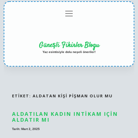
menüyü
Anasayfa
Gizlilik
Yasal
Hakkımızda
aç
Politikası
Uyarı
Güneşli Fikirler Blogu
Yaz esintisiyle dolu neşeli öneriler!
ETIKET:
ALDATAN KIŞI PIŞMAN OLUR MU
ALDATILAN KADIN INTIKAM IÇIN
ALDATIR MI
Tarih: Mart 2, 2025