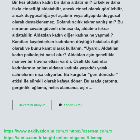
Bir kez aldatan kadın bir daha aldatır mı? Erkekler daha
fazla cinselliği aldatabilir, ancak cinsel olarak görülebilir,
ancak duygusallığa yol açabilir veya altyapıda duygusal
olarak desteklenemez. Dolandırıcılık tekrar yanlış mı? Bu
sorunun cevabı güvenli olmasa da, aldatma tekrar
aldatabilir. Aldatılan kadın diğer kadına ne yapmalı?
Kanıtları kaydederken kadınların düştüğü hatalarla ilgili
olarak ve bunu kanıt olarak kullanın. “Uyardı. Aldatılan
kadın psikolojisi nasıl olur? Aldatılan eşin genellikle
manevi bir travma etkisi vardır. Özellikle kadınlar
kadınlarının onları aldatan kadınla yaşadığı yatak
sahnelerini inşa ediyorlar. Bu kurgular “geri dönüşler”
etkisi ile sürekli olarak kafaya döner. Bu arada çarpıntı,
gerginlik, ağlama, nefes alamama, aşırı…
Aldatılan
Devamını okuyun
Yorum Bırak
Kadın
Intikam
Için
Aldatır
Mı
https://www.nakliyatforum.com.tr
https://ozertem.com.tr
https://alnila.com.tr
knight online
nttgame
Sitemap