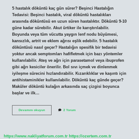
5 hastalık döküntü kaç gün sürer? Beşinci Hastalığın
Tedavisi: Beşinci hastalık, viral döküntü hastalıkları
arasında döküntüsü en uzun süren hastalıktır. Döküntü 9-10
güne kadar sürebilir. Akut ürtiker ile karıştırılabilir.
Boyunda veya tüm vücutta yaygın lenf nodu büyümesi,
kansızlık, artrit ve eklem ağrısı eşlik edebilir. 5 hastalık
döküntüsü nasıl geçer? Hastalığın spesifik bir tedavisi
yoktur ancak semptomları hafifletmek için bazı yöntemler
kullanılabilir. Ateş ve ağrı için parasetamol veya ibuprofen
gibi ağrı kesiciler önerilir. Bol sıvı içmek ve dinlenmek
iyileşme sürecini hızlandırabilir. Kızarıklıklar ve kaşıntı için
antihistaminikler kullanılabilir. Döküntü kaç günde geçer?
Maküler döküntü kulağın arkasında saç çizgisi boyunca
başlar ve ilk…
5
Devamını okuyun
2 Yorum
Hastalık
Döküntüsü
Ne
Zaman
Geçer
https://www.nakliyatforum.com.tr
https://ozertem.com.tr