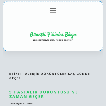
menüyü
Anasayfa
Gizlilik
Yasal
Hakkımızda
aç
Politikası
Uyarı
Güneşli Fikirler Blogu
Yaz esintisiyle dolu neşeli öneriler!
ETIKET:
ALERJIK DÖKÜNTÜLER KAÇ GÜNDE
GEÇER
5 HASTALIK DÖKÜNTÜSÜ NE
ZAMAN GEÇER
Tarih: Eylül 11, 2024