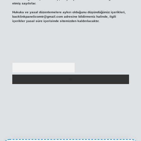
etmiş sayılırlar.
Hukuka ve yasal düzenlemelere aykırı olduğunu düşündüğünüz içerikleri,
backlinkpanelicomtr@gmail.com
adresine bildirmeniz halinde, ilgili
içerikler yasal süre içerisinde sitemizden kaldırılacaktır.
Arama
ni giriş