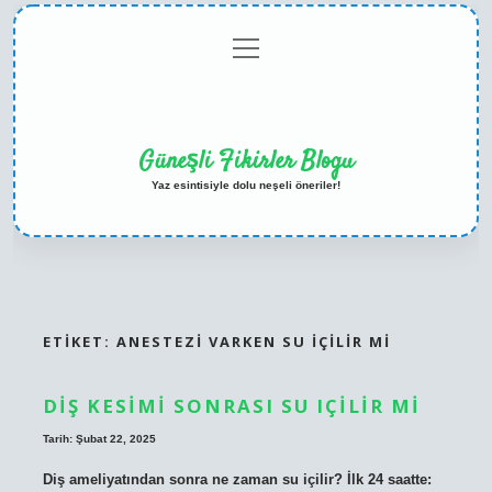
menüyü
Anasayfa
Gizlilik
Yasal
Hakkımızda
aç
Politikası
Uyarı
Güneşli Fikirler Blogu
Yaz esintisiyle dolu neşeli öneriler!
ETIKET:
ANESTEZI VARKEN SU IÇILIR MI
DIŞ KESIMI SONRASI SU IÇILIR MI
Tarih: Şubat 22, 2025
Diş ameliyatından sonra ne zaman su içilir? İlk 24 saatte: