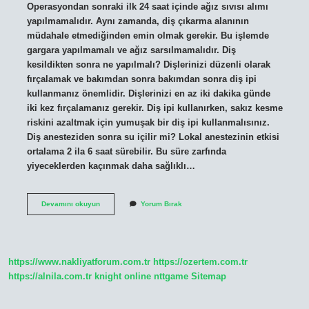
Operasyondan sonraki ilk 24 saat içinde ağız sıvısı alımı
yapılmamalıdır. Aynı zamanda, diş çıkarma alanının
müdahale etmediğinden emin olmak gerekir. Bu işlemde
gargara yapılmamalı ve ağız sarsılmamalıdır. Diş
kesildikten sonra ne yapılmalı? Dişlerinizi düzenli olarak
fırçalamak ve bakımdan sonra bakımdan sonra diş ipi
kullanmanız önemlidir. Dişlerinizi en az iki dakika günde
iki kez fırçalamanız gerekir. Diş ipi kullanırken, sakız kesme
riskini azaltmak için yumuşak bir diş ipi kullanmalısınız.
Diş anesteziden sonra su içilir mi? Lokal anestezinin etkisi
ortalama 2 ila 6 saat sürebilir. Bu süre zarfında
yiyeceklerden kaçınmak daha sağlıklı…
Diş
Devamını okuyun
Yorum Bırak
Kesimi
Sonrası
Su
Içilir
Mi
https://www.nakliyatforum.com.tr
https://ozertem.com.tr
https://alnila.com.tr
knight online
nttgame
Sitemap