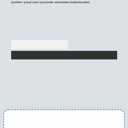
içerikler yasal süre içerisinde sitemizden kaldırılacaktır.
Arama
etexper yeni giriş