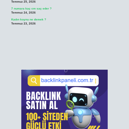
Temmuz 25, 2026
7 numara kaç cm saç eder ?
Temmuz 24, 2026
Kadın koynu ne demek ?
Temmuz 23, 2026