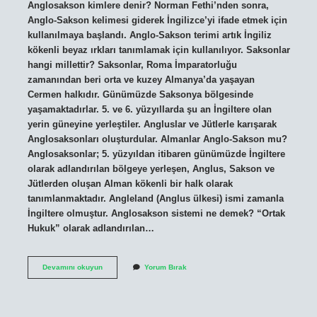
Anglosakson kimlere denir? Norman Fethi’nden sonra,
Anglo-Sakson kelimesi giderek İngilizce’yi ifade etmek için
kullanılmaya başlandı. Anglo-Sakson terimi artık İngiliz
kökenli beyaz ırkları tanımlamak için kullanılıyor. Saksonlar
hangi millettir? Saksonlar, Roma İmparatorluğu
zamanından beri orta ve kuzey Almanya’da yaşayan
Cermen halkıdır. Günümüzde Saksonya bölgesinde
yaşamaktadırlar. 5. ve 6. yüzyıllarda şu an İngiltere olan
yerin güneyine yerleştiler. Angluslar ve Jütlerle karışarak
Anglosaksonları oluşturdular. Almanlar Anglo-Sakson mu?
Anglosaksonlar; 5. yüzyıldan itibaren günümüzde İngiltere
olarak adlandırılan bölgeye yerleşen, Anglus, Sakson ve
Jütlerden oluşan Alman kökenli bir halk olarak
tanımlanmaktadır. Angleland (Anglus ülkesi) ismi zamanla
İngiltere olmuştur. Anglosakson sistemi ne demek? “Ortak
Hukuk” olarak adlandırılan…
Anglosakson
Devamını okuyun
Yorum Bırak
Ülkeler
Hangileri