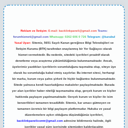
exper yeni giriş
Reklam ve İletişim:
E-mail:
backlinkpaneli@gmail.com
Teams:
forumhizmeti@gmail.com
Whatsapp: 0262 606 0 726
Telegram: @karabul
Yasal Uyarı:
Sitemiz, 5651 Sayılı Kanun gereğince Bilgi Teknolojileri ve
İletişim Kurumu (BTK) tarafından onaylanmış bir Yer Sağlayıcı olarak
hizmet vermektedir. Bu nedenle, sitedeki içerikleri proaktif olarak
denetleme veya araştırma yükümlülüğümüz bulunmamaktadır. Ancak,
üyelerimiz yazdıkları içeriklerin sorumluluğunu taşımakta olup, siteye üye
olarak bu sorumluluğu kabul etmiş sayılırlar. Bu internet sitesi, herhangi
bir marka, kurum veya şahıs şirketi ile hiçbir bağlantısı bulunmamaktadır.
Sitede yalnızca kendi hazırladığımız makaleler paylaşılmaktadır. Burada
yer alan içerikler haber niteliği taşımamakta olup, gerçek kurum ve kişiler
hakkında paylaşım yapılmamaktadır. Gerçek kurum ve kişiler ile isim
benzerlikleri tamamen tesadüfidir. Sitemiz, kar amacı gütmeyen ve
tamamen ücretsiz bir bilgi paylaşım platformudur. Hukuka ve yasal
düzenlemelere aykırı olduğunu düşündüğünüz içerikleri,
backlinkpanelicomtr@gmail.com
adresine bildirmeniz halinde, ilgili
içerikler yasal süre içerisinde sitemizden kaldırılacaktır.