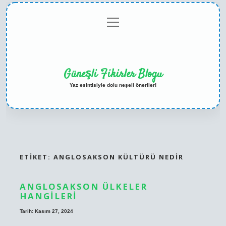
menüyü
Anasayfa
Gizlilik
Yasal
Hakkımızda
aç
Politikası
Uyarı
Güneşli Fikirler Blogu
Yaz esintisiyle dolu neşeli öneriler!
ETIKET:
ANGLOSAKSON KÜLTÜRÜ NEDIR
ANGLOSAKSON ÜLKELER
HANGILERI
Tarih: Kasım 27, 2024