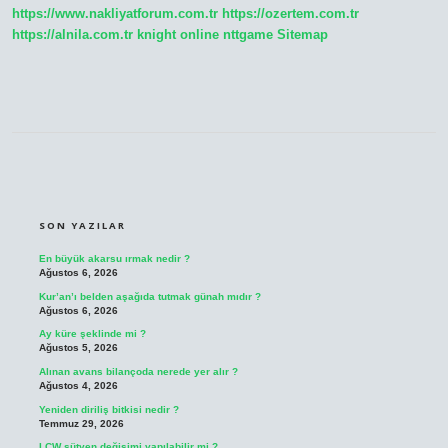
https://www.nakliyatforum.com.tr
https://ozertem.com.tr
https://alnila.com.tr
knight online
nttgame
Sitemap
SIDEBAR
SON YAZILAR
En büyük akarsu ırmak nedir ?
Ağustos 6, 2026
Kur’an’ı belden aşağıda tutmak günah mıdır ?
Ağustos 6, 2026
Ay küre şeklinde mi ?
Ağustos 5, 2026
Alınan avans bilançoda nerede yer alır ?
Ağustos 4, 2026
Yeniden diriliş bitkisi nedir ?
Temmuz 29, 2026
LCW sütyen değişimi yapılabilir mi ?