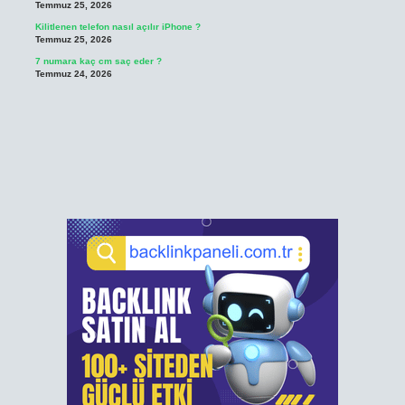
Temmuz 25, 2026
Kilitlenen telefon nasıl açılır iPhone ?
Temmuz 25, 2026
7 numara kaç cm saç eder ?
Temmuz 24, 2026