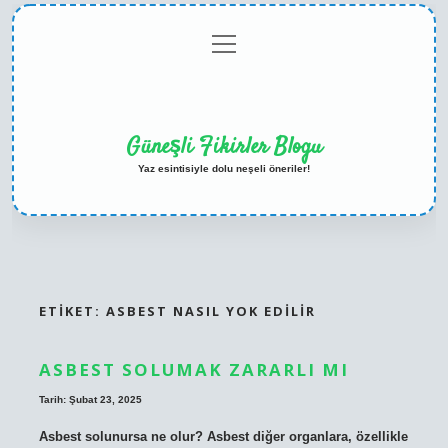
menüyü
Anasayfa
Gizlilik
Yasal
Hakkımızda
aç
Politikası
Uyarı
Güneşli Fikirler Blogu
Yaz esintisiyle dolu neşeli öneriler!
ETIKET:
ASBEST NASIL YOK EDILIR
ASBEST SOLUMAK ZARARLI MI
Tarih: Şubat 23, 2025
Asbest solunursa ne olur? Asbest diğer organlara, özellikle