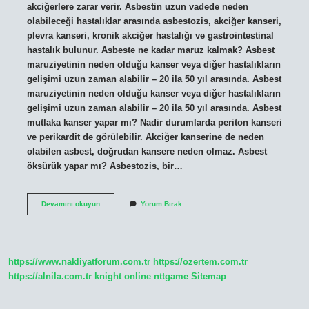
akciğerlere zarar verir. Asbestin uzun vadede neden
olabileceği hastalıklar arasında asbestozis, akciğer kanseri,
plevra kanseri, kronik akciğer hastalığı ve gastrointestinal
hastalık bulunur. Asbeste ne kadar maruz kalmak? Asbest
maruziyetinin neden olduğu kanser veya diğer hastalıkların
gelişimi uzun zaman alabilir – 20 ila 50 yıl arasında. Asbest
maruziyetinin neden olduğu kanser veya diğer hastalıkların
gelişimi uzun zaman alabilir – 20 ila 50 yıl arasında. Asbest
mutlaka kanser yapar mı? Nadir durumlarda periton kanseri
ve perikardit de görülebilir. Akciğer kanserine de neden
olabilen asbest, doğrudan kansere neden olmaz. Asbest
öksürük yapar mı? Asbestozis, bir…
Asbest
Devamını okuyun
Yorum Bırak
Solumak
Zararlı
Mı
https://www.nakliyatforum.com.tr
https://ozertem.com.tr
https://alnila.com.tr
knight online
nttgame
Sitemap