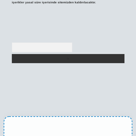
içerikler yasal süre içerisinde sitemizden kaldırılacaktır.
Arama
ni giriş