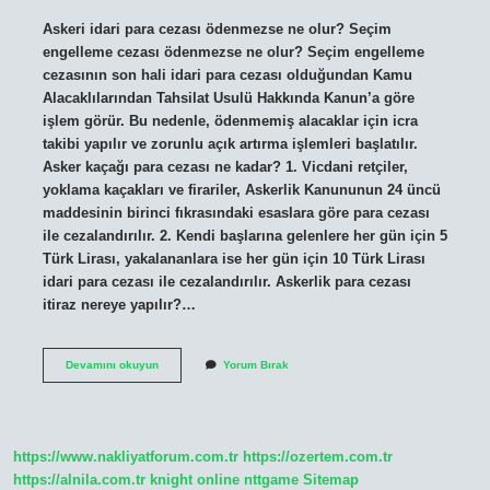
Askeri idari para cezası ödenmezse ne olur? Seçim
engelleme cezası ödenmezse ne olur? Seçim engelleme
cezasının son hali idari para cezası olduğundan Kamu
Alacaklılarından Tahsilat Usulü Hakkında Kanun’a göre
işlem görür. Bu nedenle, ödenmemiş alacaklar için icra
takibi yapılır ve zorunlu açık artırma işlemleri başlatılır.
Asker kaçağı para cezası ne kadar? 1. Vicdani retçiler,
yoklama kaçakları ve firariler, Askerlik Kanununun 24 üncü
maddesinin birinci fıkrasındaki esaslara göre para cezası
ile cezalandırılır. 2. Kendi başlarına gelenlere her gün için 5
Türk Lirası, yakalananlara ise her gün için 10 Türk Lirası
idari para cezası ile cezalandırılır. Askerlik para cezası
itiraz nereye yapılır?…
Askerlik
Devamını okuyun
Yorum Bırak
Para
Cezası
Nereye
Ödenir
https://www.nakliyatforum.com.tr
https://ozertem.com.tr
https://alnila.com.tr
knight online
nttgame
Sitemap