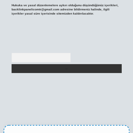
Hukuka ve yasal düzenlemelere aykırı olduğunu düşündüğünüz içerikleri,
backlinkpanelicomtr@gmail.com
adresine bildirmeniz halinde, ilgili
içerikler yasal süre içerisinde sitemizden kaldırılacaktır.
Arama
texper yeni giriş