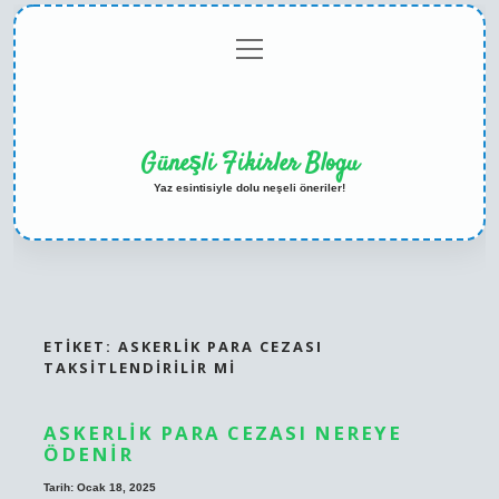
menüyü
Anasayfa
Gizlilik
Yasal
Hakkımızda
aç
Politikası
Uyarı
Güneşli Fikirler Blogu
Yaz esintisiyle dolu neşeli öneriler!
ETIKET:
ASKERLIK PARA CEZASI
TAKSITLENDIRILIR MI
ASKERLIK PARA CEZASI NEREYE
ÖDENIR
Tarih: Ocak 18, 2025