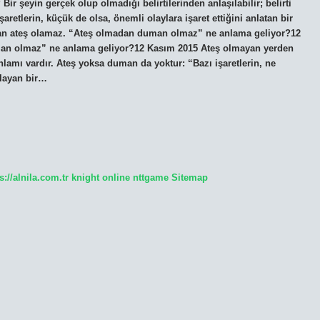
 şeyin gerçek olup olmadığı belirtilerinden anlaşılabilir; belirti
retlerin, küçük de olsa, önemli olaylara işaret ettiğini anlatan bir
dan ateş olamaz. “Ateş olmadan duman olmaz” ne anlama geliyor?12
man olmaz” ne anlama geliyor?12 Kasım 2015 Ateş olmayan yerden
mı vardır. Ateş yoksa duman da yoktur: “Bazı işaretlerin, ne
klayan bir…
s://alnila.com.tr
knight online
nttgame
Sitemap