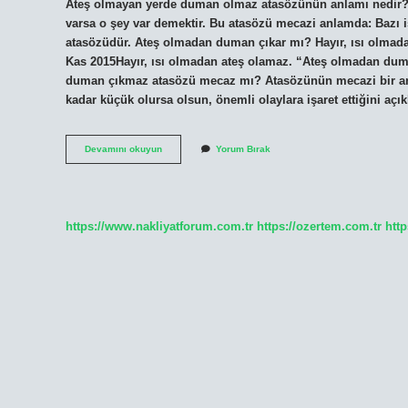
Ateş olmayan yerde duman olmaz atasözünün anlamı nedir? Bir
varsa o şey var demektir. Bu atasözü mecazi anlamda: Bazı işa
atasözüdür. Ateş olmadan duman çıkar mı? Hayır, ısı olma
Kas 2015Hayır, ısı olmadan ateş olamaz. “Ateş olmadan du
duman çıkmaz atasözü mecaz mı? Atasözünün mecazi bir anla
kadar küçük olursa olsun, önemli olaylara işaret ettiğini açı
Ateş
Devamını okuyun
Yorum Bırak
Olmayan
Yerde
Duman
Olmaz
Anlamı
https://www.nakliyatforum.com.tr
https://ozertem.com.tr
http
Ne