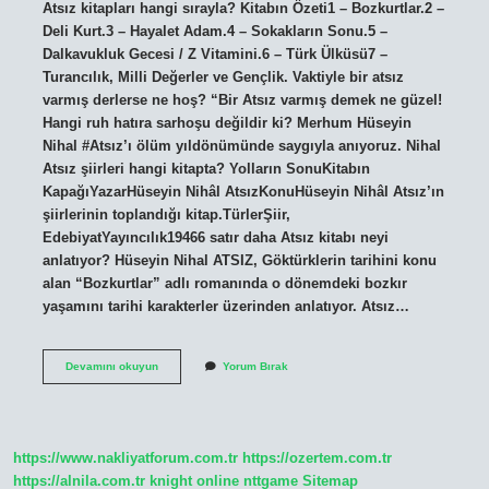
Atsız kitapları hangi sırayla? Kitabın Özeti1 – Bozkurtlar.2 –
Deli Kurt.3 – Hayalet Adam.4 – Sokakların Sonu.5 –
Dalkavukluk Gecesi / Z Vitamini.6 – Türk Ülküsü7 –
Turancılık, Milli Değerler ve Gençlik. Vaktiyle bir atsız
varmış derlerse ne hoş? “Bir Atsız varmış demek ne güzel!
Hangi ruh hatıra sarhoşu değildir ki? Merhum Hüseyin
Nihal #Atsız’ı ölüm yıldönümünde saygıyla anıyoruz. Nihal
Atsız şiirleri hangi kitapta? Yolların SonuKitabın
KapağıYazarHüseyin Nihâl AtsızKonuHüseyin Nihâl Atsız’ın
şiirlerinin toplandığı kitap.TürlerŞiir,
EdebiyatYayıncılık19466 satır daha Atsız kitabı neyi
anlatıyor? Hüseyin Nihal ATSIZ, Göktürklerin tarihini konu
alan “Bozkurtlar” adlı romanında o dönemdeki bozkır
yaşamını tarihi karakterler üzerinden anlatıyor. Atsız…
Vaktiyle
Devamını okuyun
Yorum Bırak
Bir
Atsız
Varmış
Hangi
Kitap
https://www.nakliyatforum.com.tr
https://ozertem.com.tr
https://alnila.com.tr
knight online
nttgame
Sitemap