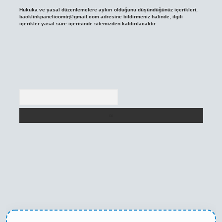
Hukuka ve yasal düzenlemelere aykırı olduğunu düşündüğünüz içerikleri,
backlinkpanelicomtr@gmail.com
adresine bildirmeniz halinde, ilgili
içerikler yasal süre içerisinde sitemizden kaldırılacaktır.
Arama
texper yeni giriş