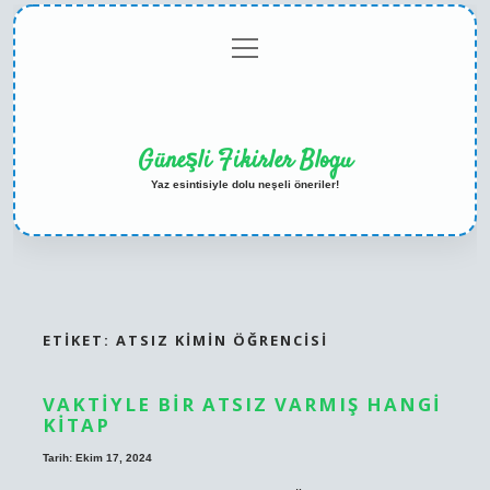
menüyü
Anasayfa
Gizlilik
Yasal
Hakkımızda
aç
Politikası
Uyarı
Güneşli Fikirler Blogu
Yaz esintisiyle dolu neşeli öneriler!
ETIKET:
ATSIZ KIMIN ÖĞRENCISI
VAKTIYLE BIR ATSIZ VARMIŞ HANGI
KITAP
Tarih: Ekim 17, 2024