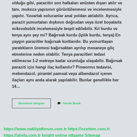
olduğu gibi, parazitin son halkaları anüsten dışarı atılır ve
tanı, mukoza yapısının görüntülenmesi ve incelenmesiyle
yapılır. Yuvarlak solucanlar anal yoldan atılabilir. Ayrıca,
parazit yumurtaları dışkının doğrudan veya özel boyalarla
mikroskobik incelemesiyle tespit edilebilir. Kıl kurdu ve
tenya aynı şey mi? Bağırsak kurdu (iplik kurdu, tenya) En
yaygın parazitler bağırsak kurtlarıdır. Bu yumurtlayan
yaratıkların üremesi bağırsaktan ayrılıp mesaneye göç
etmelerine neden olabilir. Tenya parazitleri tedavi
edilmezse 1-2 metreye kadar uzunluğa ulaşabilir. Bağırsak
paraziti için hangi ilaç kullanılır? Pinworms tedavisi,
mebendazol, pirantel pamoat veya albendazol içeren
ilaçları aynı anda alarak yapılabilir. Bunlar genellikle her
14…
Tenya
Devamını okuyun
Yorum Bırak
Ilacı
Nedir
https://www.nakliyatforum.com.tr
https://ozertem.com.tr
https://alnila.com.tr
knight online
nttgame
Sitemap