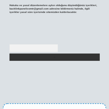
Hukuka ve yasal düzenlemelere aykırı olduğunu düşündüğünüz içerikleri,
backlinkpanelicomtr@gmail.com
adresine bildirmeniz halinde, ilgili
içerikler yasal süre içerisinde sitemizden kaldırılacaktır.
Arama
ni giriş