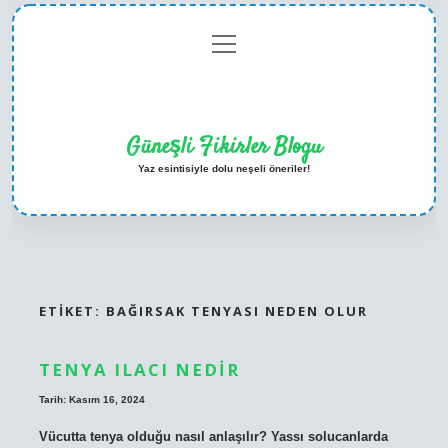
menüyü
Anasayfa
Gizlilik
Yasal
Hakkımızda
aç
Politikası
Uyarı
Güneşli Fikirler Blogu
Yaz esintisiyle dolu neşeli öneriler!
ETIKET:
BAĞIRSAK TENYASI NEDEN OLUR
TENYA ILACI NEDIR
Tarih: Kasım 16, 2024
Vücutta tenya olduğu nasıl anlaşılır? Yassı solucanlarda