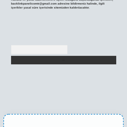
backlinkpanelicomtr@gmail.com
adresine bildirmeniz halinde, ilgili
içerikler yasal süre içerisinde sitemizden kaldırılacaktır.
Arama
ni giriş