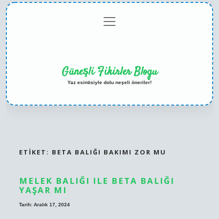
menüyü
Anasayfa
Gizlilik
Yasal
Hakkımızda
aç
Politikası
Uyarı
Güneşli Fikirler Blogu
Yaz esintisiyle dolu neşeli öneriler!
ETIKET:
BETA BALIĞI BAKIMI ZOR MU
MELEK BALIĞI ILE BETA BALIĞI
YAŞAR MI
Tarih: Aralık 17, 2024