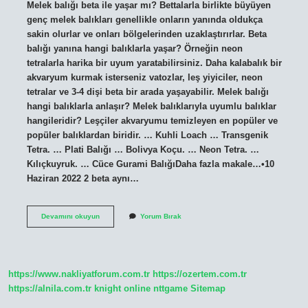
Melek balığı beta ile yaşar mı? Bettalarla birlikte büyüyen
genç melek balıkları genellikle onların yanında oldukça
sakin olurlar ve onları bölgelerinden uzaklaştırırlar. Beta
balığı yanına hangi balıklarla yaşar? Örneğin neon
tetralarla harika bir uyum yaratabilirsiniz. Daha kalabalık bir
akvaryum kurmak isterseniz vatozlar, leş yiyiciler, neon
tetralar ve 3-4 dişi beta bir arada yaşayabilir. Melek balığı
hangi balıklarla anlaşır? Melek balıklarıyla uyumlu balıklar
hangileridir? Leşçiler akvaryumu temizleyen en popüler ve
popüler balıklardan biridir. … Kuhli Loach … Transgenik
Tetra. … Plati Balığı … Bolivya Koçu. … Neon Tetra. …
Kılıçkuyruk. … Cüce Gurami BalığıDaha fazla makale…•10
Haziran 2022 2 beta aynı…
Melek
Devamını okuyun
Yorum Bırak
Balığı
Ile
Beta
Balığı
Yaşar
https://www.nakliyatforum.com.tr
https://ozertem.com.tr
Mı
https://alnila.com.tr
knight online
nttgame
Sitemap