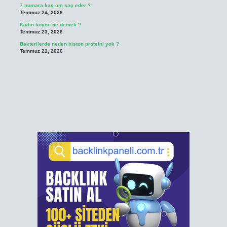
7 numara kaç cm saç eder ?
Temmuz 24, 2026
Kadın koynu ne demek ?
Temmuz 23, 2026
Bakterilerde neden histon proteini yok ?
Temmuz 21, 2026