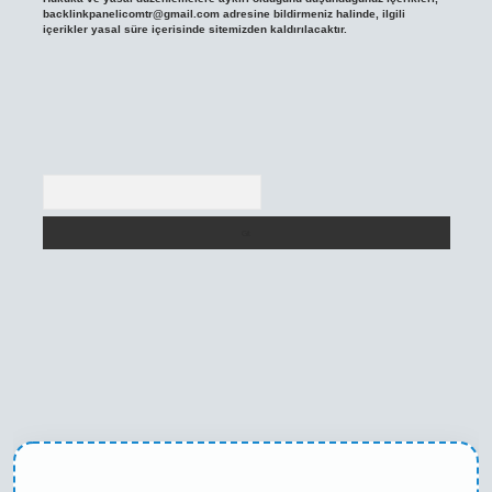
backlinkpanelicomtr@gmail.com
adresine bildirmeniz halinde, ilgili
içerikler yasal süre içerisinde sitemizden kaldırılacaktır.
Arama
exper yeni giriş