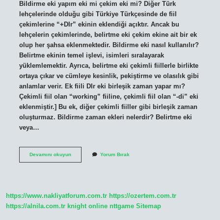
Bildirme eki yapım eki mi çekim eki mi? Diğer Türk
lehçelerinde olduğu gibi Türkiye Türkçesinde de fiil
çekimlerine “+DIr” ekinin eklendiği açıktır. Ancak bu
lehçelerin çekimlerinde, belirtme eki çekim ekine ait bir ek
olup her şahsa eklenmektedir. Bildirme eki nasıl kullanılır?
Belirtme ekinin temel işlevi, isimleri sıralayarak
yüklemlemektir. Ayrıca, belirtme eki çekimli fiillerle birlikte
ortaya çıkar ve cümleye kesinlik, pekiştirme ve olasılık gibi
anlamlar verir. Ek fiili DIr eki birleşik zaman yapar mı?
Çekimli fiil olan “working” fiiline, çekimli fiil olan “-di” eki
eklenmiştir.] Bu ek, diğer çekimli fiiller gibi birleşik zaman
oluşturmaz. Bildirme zaman ekleri nelerdir? Belirtme eki
veya…
Bildirme
Devamını okuyun
Yorum Bırak
Eki
Birleşik
Zaman
Yapar
Mı
https://www.nakliyatforum.com.tr
https://ozertem.com.tr
https://alnila.com.tr
knight online
nttgame
Sitemap