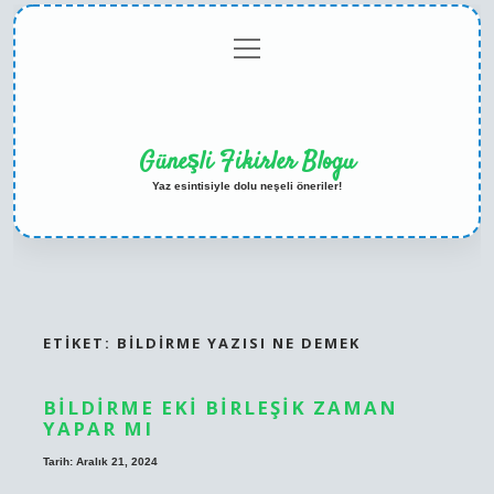
menüyü
Anasayfa
Gizlilik
Yasal
Hakkımızda
aç
Politikası
Uyarı
Güneşli Fikirler Blogu
Yaz esintisiyle dolu neşeli öneriler!
ETIKET:
BILDIRME YAZISI NE DEMEK
BILDIRME EKI BIRLEŞIK ZAMAN
YAPAR MI
Tarih: Aralık 21, 2024