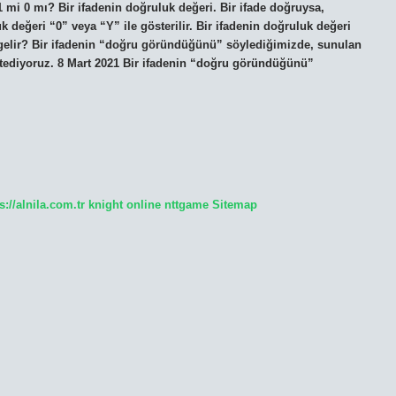
 mi 0 mı? Bir ifadenin doğruluk değeri. Bir ifade doğruysa,
k değeri “0” veya “Y” ile gösterilir. Bir ifadenin doğruluk değeri
a gelir? Bir ifadenin “doğru göründüğünü” söylediğimizde, sunulan
ediyoruz. 8 Mart 2021 Bir ifadenin “doğru göründüğünü”
s://alnila.com.tr
knight online
nttgame
Sitemap