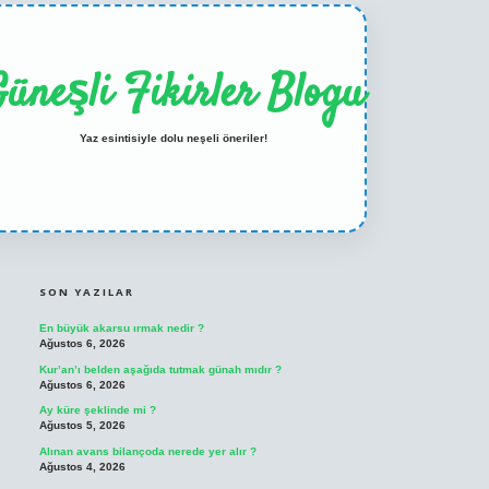
üneşli Fikirler Blogu
Yaz esintisiyle dolu neşeli öneriler!
SIDEBAR
ilbet casino
betexper yeni giriş
SON YAZILAR
En büyük akarsu ırmak nedir ?
Ağustos 6, 2026
Kur’an’ı belden aşağıda tutmak günah mıdır ?
Ağustos 6, 2026
Ay küre şeklinde mi ?
Ağustos 5, 2026
Alınan avans bilançoda nerede yer alır ?
Ağustos 4, 2026