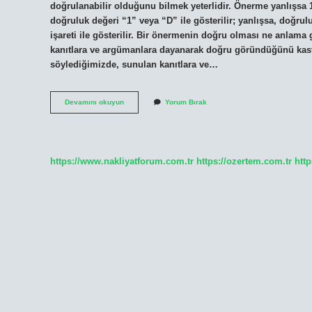
doğrulanabilir olduğunu bilmek yeterlidir. Önerme yanlışsa 1
doğruluk değeri “1” veya “D” ile gösterilir; yanlışsa, doğrulu
işareti ile gösterilir. Bir önermenin doğru olması ne anlam
kanıtlara ve argümanlara dayanarak doğru göründüğünü kast
söylediğimizde, sunulan kanıtlara ve…
Önermenin
Devamını okuyun
Yorum Bırak
Yanlış
Olması
Ne
Demek
https://www.nakliyatforum.com.tr
https://ozertem.com.tr
http