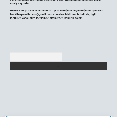
etmiş sayılırlar.
Hukuka ve yasal düzenlemelere aykırı olduğunu düşündüğünüz içerikleri,
backlinkpanelicomtr@gmail.com
adresine bildirmeniz halinde, ilgili
içerikler yasal süre içerisinde sitemizden kaldırılacaktır.
Arama
texper yeni giriş