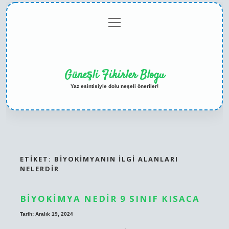
menüyü
Anasayfa
Gizlilik
Yasal
Hakkımızda
aç
Politikası
Uyarı
Güneşli Fikirler Blogu
Yaz esintisiyle dolu neşeli öneriler!
ETIKET:
BIYOKIMYANIN ILGI ALANLARI
NELERDIR
BIYOKIMYA NEDIR 9 SINIF KISACA
Tarih: Aralık 19, 2024