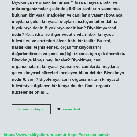
Biyokimya ne olarak tanımlanır? İnsan, hayvan, bitki ve
mikroorganizmalar şeklinde görülen canlıların yapısında
bulunan kimyasal maddeleri ve canlıların yaşamı boyunca
meydana gelen kimyasal olayları inceleyen bilim dalına
biyokimya denir. Biyokimya nedir kan? Biyokimya testi
nedir? Kan, idrar ve diğer vücut sıvılarındaki kimyasal
bileşikleri ve enzimleri ölçen tıbbi bir testtir. Bu test,
hastalıkları teşhis etmek, organ fonksiyonlarını
değerlendirmek ve genel sağlığı izlemek için çok önemlidir.
Biyokimya kimya neyi inceler? Biyokimya, canlı
organizmaların kimyasal yapısını ve canlılarda meydana
gelen kimyasal süreçleri inceleyen bilim dalıdır. Biyokimya
nedir 8. sınıf? Biyokimya, canlı organizmaların kimyasal
bileşimiyle ilgilenen bir kimya dalıdır. Canlı organik
hücreler ile onları…
Biyokimya
Devamını okuyun
Yorum Bırak
Nedir
9
Sınıf
Kısaca
https://www.nakliyatforum.com.tr
https://ozertem.com.tr