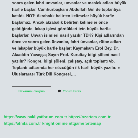
sonra gelen fahri unvanlar, unvanlar ve meslek adları büyük
harfle başlar. Cumhurbaşkanı Abdullah Gül de toplantıya
katıldı. NOT: Akrabalık belirten kelimeler büyük harfle
başlamaz. Ancak akrabalık belirten kelimeler önce
geldiğinde, lakap işlevi gördükleri için büyük harfle
başlarlar. Unvan isimleri nasıl yazılır TDK? Kişi adlarından
önce ve sonra gelen ünvanlar, fahri ünvanlar, rütbe adları
ve lakaplar büyük harfle başlar: Kaymakam Erol Bey, Dr.
Alaaddin Yavaşça; Sayın Prof. Kurultay bilgi şöleni nasıl
yazılır? Kongre, bilgi şöleni, çalıştay, açık toplantı vb.
Toplantı adlarında her sözcüğün ilk harfi büyük yazılır. »
Uluslararası Türk Dili Kongresi,…
Çalıştay
Devamını okuyun
Yorum Bırak
Isimleri
Nasıl
Yazılır
https://www.nakliyatforum.com.tr
https://ozertem.com.tr
https://alnila.com.tr
knight online
nttgame
Sitemap