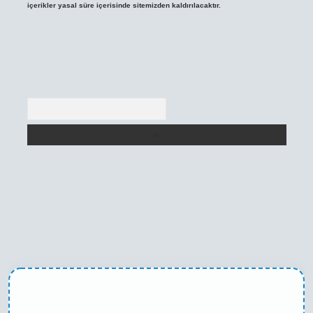
içerikler yasal süre içerisinde sitemizden kaldırılacaktır.
Arama
et casino
betexper yeni giriş