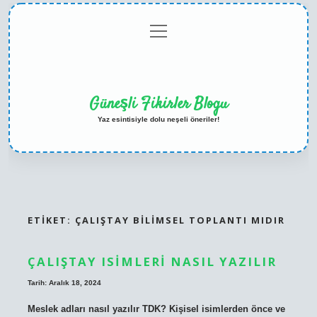
menüyü
Anasayfa
Gizlilik
Yasal
Hakkımızda
aç
Politikası
Uyarı
Güneşli Fikirler Blogu
Yaz esintisiyle dolu neşeli öneriler!
ETIKET:
ÇALIŞTAY BILIMSEL TOPLANTI MIDIR
ÇALIŞTAY ISIMLERI NASIL YAZILIR
Tarih: Aralık 18, 2024
Meslek adları nasıl yazılır TDK? Kişisel isimlerden önce ve