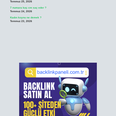
Temmuz 25, 2026
7 numara kaç cm saç eder ?
Temmuz 24, 2026
Kadın koynu ne demek ?
Temmuz 23, 2026