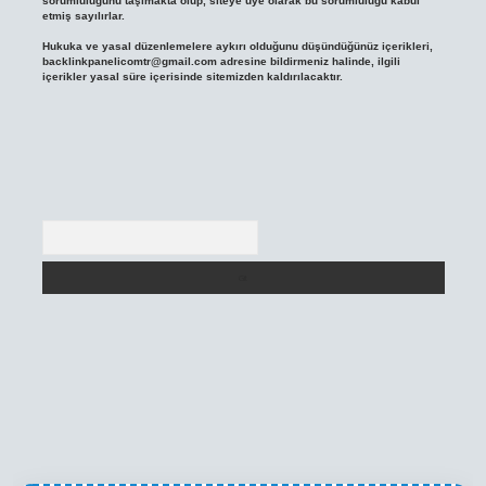
sorumluluğunu taşımakta olup, siteye üye olarak bu sorumluluğu kabul
etmiş sayılırlar.
Hukuka ve yasal düzenlemelere aykırı olduğunu düşündüğünüz içerikleri,
backlinkpanelicomtr@gmail.com
adresine bildirmeniz halinde, ilgili
içerikler yasal süre içerisinde sitemizden kaldırılacaktır.
Arama
texper yeni giriş