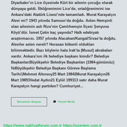
Diyarbakır’ın Lice ilçesinde Kürt bir ailenin çocuğu olarak
dünyaya geldi. İlköğrenimini Lice’de, ortaöğrenimini ise
Ankara’daki Atatürk Lisesi’nde tamamladı. Murat Karayalçın
Alevi mi? 1943 yılında Samsun’da doğdu. Aslen Hemşinli
olan ailesinin aslı Rize’nin Çamlıhemşin İlçesi Şenyuva
Köyü’dür. İsmet Çetin kaç yaşında? Halk edebiyatı
araştırmacısı. 1957 yılında Alacahan/Kangal/Sivas’ta doğdu.
Aleviler aslen nereli? Horasan kökenli oldukları
bilinmektedir. Bazı köylerin hala Irak’ta (Musul) akrabaları
vardır. Ankara’nın ilk belediye başkanı kimdir? Belediye
BaşkanlarıBüyükşehir Belediye Başkanları (1984-günümüz)
№Büyükşehir Belediye Başkanı Göreve Başlama
Tarihi1Mehmet Altınsoy25 Mart 19842Murat Karayalçın26
Mart 19893Vedat Aydın21 Eylül 199313 satır daha Murat
Karayalçın hangi partiden? Cumhuriyet…
Hikmet
Devamını okuyun
Yorum Bırak
Çetin
Kiminle
Evli
https://www.nakliyatforum.com.tr
https://ozertem.com.tr