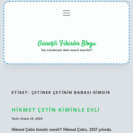
menüyü
Anasayfa
Gizlilik
Yasal
Hakkımızda
aç
Politikası
Uyarı
Güneşli Fikirler Blogu
Yaz esintisiyle dolu neşeli öneriler!
ETIKET:
ÇETINER ÇETININ BABASI KIMDIR
HIKMET ÇETIN KIMINLE EVLI
Tarih: Aralık 15, 2024
Hikmet Çetin kimdir nereli? Hikmet Çetin, 1937 yılında