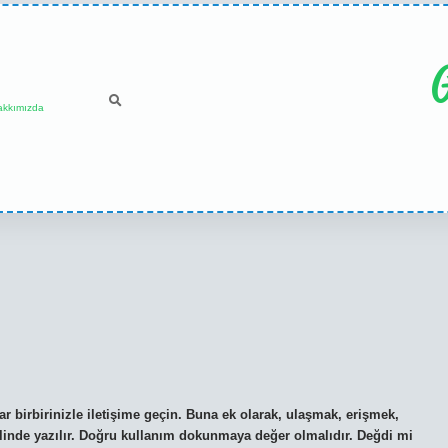
G
akkımızda
r birbirinizle iletişime geçin. Buna ek olarak, ulaşmak, erişmek,
linde yazılır. Doğru kullanım dokunmaya değer olmalıdır. Değdi mi