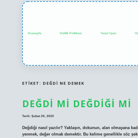
Anasayfa
Gizlilik Politikası
Yasal Uyarı
H
ETIKET:
DEĞDI NE DEMEK
DEĞDI MI DEĞDIĞI MI
Tarih: Şubat 20, 2025
Değdiği nasıl yazılır? Yaklaşın, dokunun, alan olmayana kada
yenmek, değer olmak demektir. Bu kelime genellikle söz şek