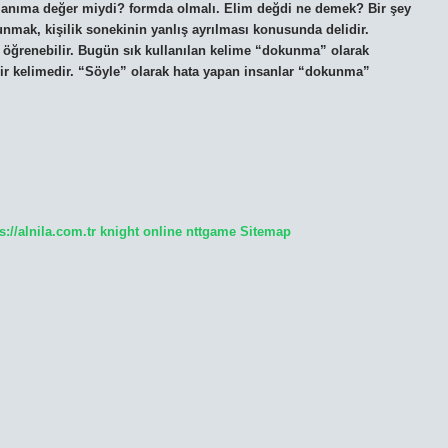
llanıma değer miydi? formda olmalı. Elim değdi ne demek? Bir şey
mak, kişilik sonekinin yanlış ayrılması konusunda delidir.
ğrenebilir. Bugün sık kullanılan kelime “dokunma” olarak
bir kelimedir. “Söyle” olarak hata yapan insanlar “dokunma”
s://alnila.com.tr
knight online
nttgame
Sitemap