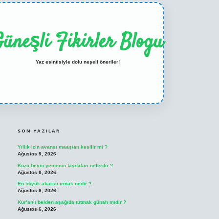
üneşli Fikirler Blogu
Yaz esintisiyle dolu neşeli öneriler!
SIDEBAR
ilbet casino
betexper yeni giriş
SON YAZILAR
Yıllık izin avansı maaştan kesilir mi ?
Ağustos 9, 2026
Kuzu beyni yemenin faydaları nelerdir ?
Ağustos 8, 2026
En büyük akarsu ırmak nedir ?
Ağustos 6, 2026
Kur’an’ı belden aşağıda tutmak günah mıdır ?
Ağustos 6, 2026