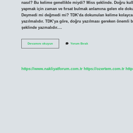
nasıl? Bu kelime genellikle miydi? Miss şeklinde. Doğru ku
yapmak için zaman ve fırsat bulmak anlamına gelen ele dokun
Deymedi mi değmedi mi? TDK’da dokunulan kelime kolayca ö
yazılmalıdır. TDK’ya göre, doğru yazılması gereken önemli 
şeklinde yazmalıdır.…
Değdi
Devamını okuyun
Yorum Bırak
Mi
Değdiği
Mi
https://www.nakliyatforum.com.tr
https://ozertem.com.tr
http