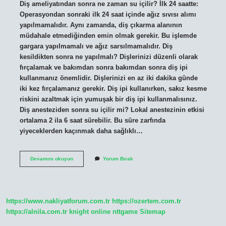
Diş ameliyatından sonra ne zaman su içilir? İlk 24 saatte:
Operasyondan sonraki ilk 24 saat içinde ağız sıvısı alımı
yapılmamalıdır. Aynı zamanda, diş çıkarma alanının
müdahale etmediğinden emin olmak gerekir. Bu işlemde
gargara yapılmamalı ve ağız sarsılmamalıdır. Diş
kesildikten sonra ne yapılmalı? Dişlerinizi düzenli olarak
fırçalamak ve bakımdan sonra bakımdan sonra diş ipi
kullanmanız önemlidir. Dişlerinizi en az iki dakika günde
iki kez fırçalamanız gerekir. Diş ipi kullanırken, sakız kesme
riskini azaltmak için yumuşak bir diş ipi kullanmalısınız.
Diş anesteziden sonra su içilir mi? Lokal anestezinin etkisi
ortalama 2 ila 6 saat sürebilir. Bu süre zarfında
yiyeceklerden kaçınmak daha sağlıklı…
Diş
Devamını okuyun
Yorum Bırak
Kesimi
Sonrası
Su
Içilir
Mi
https://www.nakliyatforum.com.tr
https://ozertem.com.tr
https://alnila.com.tr
knight online
nttgame
Sitemap