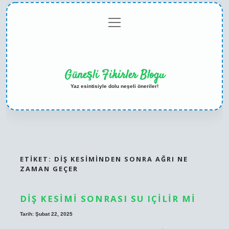
menüyü
Anasayfa
Gizlilik
Yasal
Hakkımızda
aç
Politikası
Uyarı
Güneşli Fikirler Blogu
Yaz esintisiyle dolu neşeli öneriler!
ETIKET:
DIŞ KESIMINDEN SONRA AĞRI NE
ZAMAN GEÇER
DIŞ KESIMI SONRASI SU IÇILIR MI
Tarih: Şubat 22, 2025