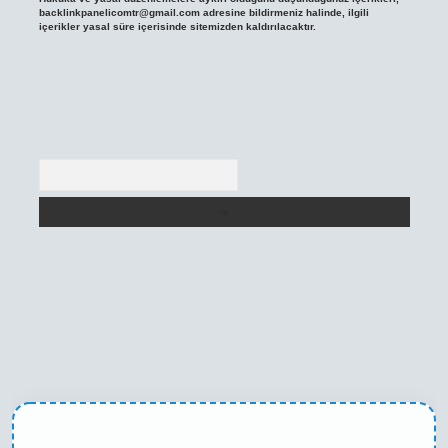
backlinkpanelicomtr@gmail.com
adresine bildirmeniz halinde, ilgili
içerikler yasal süre içerisinde sitemizden kaldırılacaktır.
Arama
exper yeni giriş