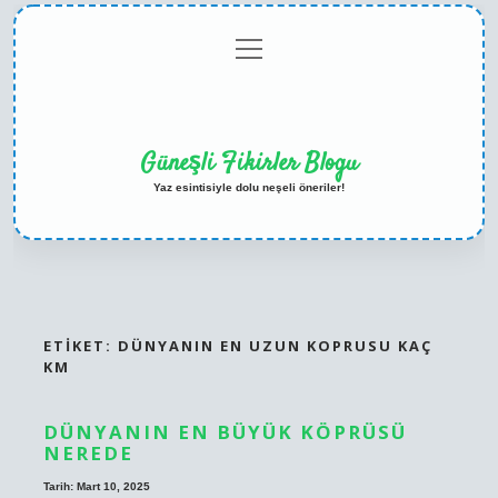
menüyü
Anasayfa
Gizlilik
Yasal
Hakkımızda
aç
Politikası
Uyarı
Güneşli Fikirler Blogu
Yaz esintisiyle dolu neşeli öneriler!
ETIKET:
DÜNYANIN EN UZUN KOPRUSU KAÇ
KM
DÜNYANIN EN BÜYÜK KÖPRÜSÜ
NEREDE
Tarih: Mart 10, 2025