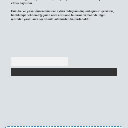
etmiş sayılırlar.
Hukuka ve yasal düzenlemelere aykırı olduğunu düşündüğünüz içerikleri,
backlinkpanelicomtr@gmail.com
adresine bildirmeniz halinde, ilgili
içerikler yasal süre içerisinde sitemizden kaldırılacaktır.
Arama
texper yeni giriş