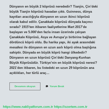
Dünyanın en büyük 2 köprüsü nerededir? Tianjin, Çin’deki
büyük Tianjin köprüsü havadan çıktı. Guinness, dünya
kayıtları aracılığıyla dünyanın en uzun ikinci köprüsü
olarak kabul edilir. Çanakkale köprüsü dünyada kaçıncı
sırada? 1915’ten itibaren faaliyetlerine Mart 2017’de
başlayan ve 5.000’den fazla insan üzerinde çalışan
Çanakkale Köprüsü, Asya ve Avrupa’yı birbirine bağlayan
dördüncü köprü oldu. Bu harika yapı, iki ayak arasındaki
mesafesi ile dünyanın en uzun asılı köprü olma başlığına
sahiptir. Dünyada en büyük köprü hangi ülkededir?
Dünyanın en uzun köprüsü Çin’deki Danyang-Kunhan
Büyük Köprüsüdür. Türkiye’nin en büyük köprüsü neresi?
2021’den itibaren, bu listedeki en uzun 29 köprünün ana
açıklıkları, her türlü araç…
Dünyanın
Devamını okuyun
Yorum Bırak
En
Büyük
Köprüsü
Nerede
https://www.nakliyatforum.com.tr
https://ozertem.com.tr