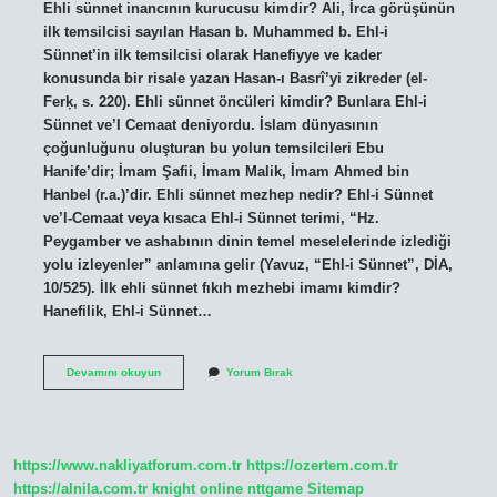
Ehli sünnet inancının kurucusu kimdir? Ali, İrca görüşünün
ilk temsilcisi sayılan Hasan b. Muhammed b. Ehl-i
Sünnet’in ilk temsilcisi olarak Hanefiyye ve kader
konusunda bir risale yazan Hasan-ı Basrî’yi zikreder (el-
Ferḳ, s. 220). Ehli sünnet öncüleri kimdir? Bunlara Ehl-i
Sünnet ve’l Cemaat deniyordu. İslam dünyasının
çoğunluğunu oluşturan bu yolun temsilcileri Ebu
Hanife’dir; İmam Şafii, İmam Malik, İmam Ahmed bin
Hanbel (r.a.)’dir. Ehli sünnet mezhep nedir? Ehl-i Sünnet
ve’l-Cemaat veya kısaca Ehl-i Sünnet terimi, “Hz.
Peygamber ve ashabının dinin temel meselelerinde izlediği
yolu izleyenler” anlamına gelir (Yavuz, “Ehl-i Sünnet”, DİA,
10/525). İlk ehli sünnet fıkıh mezhebi imamı kimdir?
Hanefilik, Ehl-i Sünnet…
Ehl-
Devamını okuyun
Yorum Bırak
I
Sünnet
Mezhebinin
Kurucusu
Kimdir
https://www.nakliyatforum.com.tr
https://ozertem.com.tr
https://alnila.com.tr
knight online
nttgame
Sitemap