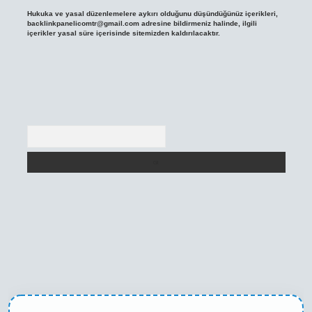
Hukuka ve yasal düzenlemelere aykırı olduğunu düşündüğünüz içerikleri,
backlinkpanelicomtr@gmail.com
adresine bildirmeniz halinde, ilgili
içerikler yasal süre içerisinde sitemizden kaldırılacaktır.
Arama
eni giriş