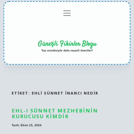
menüyü
Anasayfa
Gizlilik
Yasal
Hakkımızda
aç
Politikası
Uyarı
Güneşli Fikirler Blogu
Yaz esintisiyle dolu neşeli öneriler!
ETIKET:
EHLI SÜNNET INANCI NEDIR
EHL-I SÜNNET MEZHEBININ
KURUCUSU KIMDIR
Tarih: Ekim 15, 2024