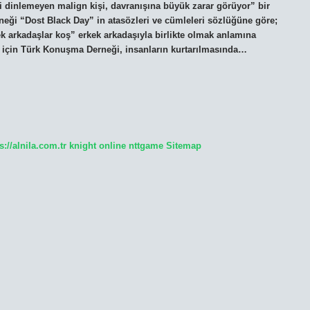
i dinlemeyen malign kişi, davranışına büyük zarar görüyor” bir
neği “Dost Black Day” in atasözleri ve cümleleri sözlüğüne göre;
 arkadaşlar koş” erkek arkadaşıyla birlikte olmak anlamına
n için Türk Konuşma Derneği, insanların kurtarılmasında…
s://alnila.com.tr
knight online
nttgame
Sitemap