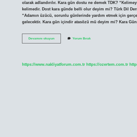
olarak adlandırılır. Kara gün dostu ne demek TDK? “Kelimey
kelimedir. Dost kara günde belli olur deyim mi? Türk Dil Der
“Adamın üzücü, sorunlu günlerinde yardım etmek için gerçek
gelecektir. Kara gün içindir atasözü mü deyim mi? Kara Gü
Kara
Devamını okuyun
Yorum Bırak
Gün
Dostu
Atasözü
Mü
Deyim
https://www.nakliyatforum.com.tr
https://ozertem.com.tr
http
Mi