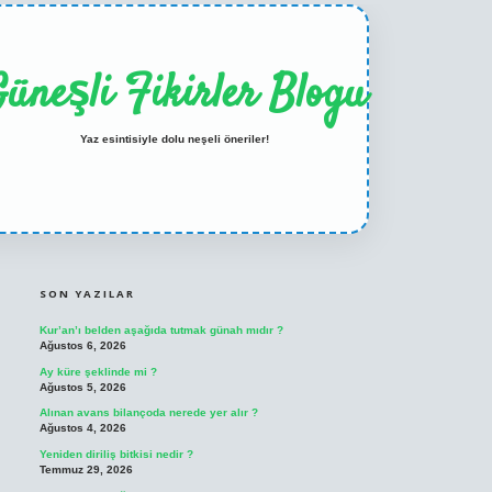
üneşli Fikirler Blogu
Yaz esintisiyle dolu neşeli öneriler!
SIDEBAR
ilbet casino
betexper yeni giriş
SON YAZILAR
Kur’an’ı belden aşağıda tutmak günah mıdır ?
Ağustos 6, 2026
Ay küre şeklinde mi ?
Ağustos 5, 2026
Alınan avans bilançoda nerede yer alır ?
Ağustos 4, 2026
Yeniden diriliş bitkisi nedir ?
Temmuz 29, 2026