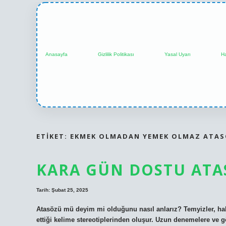
Anasayfa
Gizlilik Politikası
Yasal Uyarı
H
ETIKET:
EKMEK OLMADAN YEMEK OLMAZ ATAS
KARA GÜN DOSTU ATA
Tarih: Şubat 25, 2025
Atasözü mü deyim mi olduğunu nasıl anlarız? Temyizler, halk
ettiği kelime stereotiplerinden oluşur. Uzun denemelere ve g