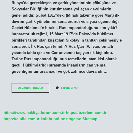
Rusya’da gerçekleşen ve çarlık yönetiminin çöküşüne ve
Sovyetler Birliği’nin kurulmasına yol açan devrimlerin
genel adıdır. Şubat 1917’deki (Miladi takvime göre Mart) ilk
devrim çarlık yönetimini sona erdirdi ve siyasi egemenliği
Geçici Hükümet’e bıraktı. Rus imparatorluğunu kim yıktı?
İmparatorluk rejimi, 15 Mart 1917’de Pskov’da hükümet
birlikleri tarafından kuşatılan Nikolay’ın tahttan çekilmesiyle
sona erdi. İlk Rus çarı kimdir? Rus Çarı IV. İvan, on altı
yaşında tahta çıktı ve Çar unvanını taşıyan ilk kişi oldu.
Tarihe Rus İmparatorluğu’nun temellerini atan kişi olarak
geçti. Hükümdarlığı sırasında insanların can ve mal
güvenliğini umursamadı ve çok zalimce davrandı,…
Rus
Devamını okuyun
Yorum Bırak
Çarlığını
Kim
Devirdi
https://www.nakliyatforum.com.tr
https://ozertem.com.tr
https://alnila.com.tr
knight online
nttgame
Sitemap