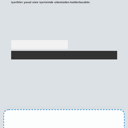
içerikler yasal süre içerisinde sitemizden kaldırılacaktır.
Arama
texper yeni giriş