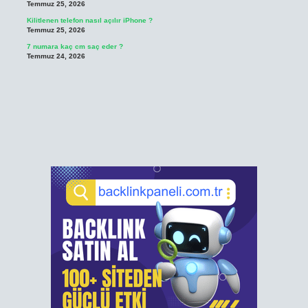
Temmuz 25, 2026
Kilitlenen telefon nasıl açılır iPhone ?
Temmuz 25, 2026
7 numara kaç cm saç eder ?
Temmuz 24, 2026