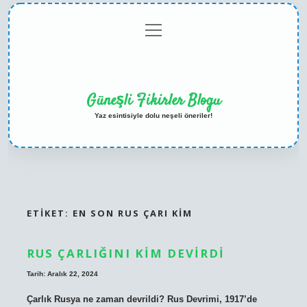
menüyü
Anasayfa
Gizlilik
Yasal
Hakkımızda
aç
Politikası
Uyarı
Güneşli Fikirler Blogu
Yaz esintisiyle dolu neşeli öneriler!
ETIKET:
EN SON RUS ÇARI KIM
RUS ÇARLIĞINI KIM DEVIRDI
Tarih: Aralık 22, 2024
Çarlık Rusya ne zaman devrildi? Rus Devrimi, 1917’de