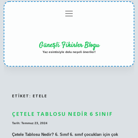
menüyü
Anasayfa
Gizlilik
Yasal
Hakkımızda
aç
Politikası
Uyarı
Güneşli Fikirler Blogu
Yaz esintisiyle dolu neşeli öneriler!
ETIKET:
ETELE
ÇETELE TABLOSU NEDIR 6 SINIF
Tarih: Temmuz 23, 2024
Çetele Tablosu Nedir? 6. Sınıf 6. sınıf çocukları için çok