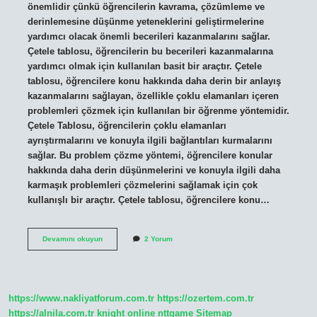
önemlidir çünkü öğrencilerin kavrama, çözümleme ve
derinlemesine düşünme yeteneklerini geliştirmelerine
yardımcı olacak önemli becerileri kazanmalarını sağlar.
Çetele tablosu, öğrencilerin bu becerileri kazanmalarına
yardımcı olmak için kullanılan basit bir araçtır. Çetele
tablosu, öğrencilere konu hakkında daha derin bir anlayış
kazanmalarını sağlayan, özellikle çoklu elamanları içeren
problemleri çözmek için kullanılan bir öğrenme yöntemidir.
Çetele Tablosu, öğrencilerin çoklu elamanları
ayrıştırmalarını ve konuyla ilgili bağlantıları kurmalarını
sağlar. Bu problem çözme yöntemi, öğrencilere konular
hakkında daha derin düşünmelerini ve konuyla ilgili daha
karmaşık problemleri çözmelerini sağlamak için çok
kullanışlı bir araçtır. Çetele tablosu, öğrencilere konu…
Çetele
Devamını okuyun
2 Yorum
tablosu
nedir
6
sınıf
https://www.nakliyatforum.com.tr
https://ozertem.com.tr
https://alnila.com.tr
knight online
nttgame
Sitemap