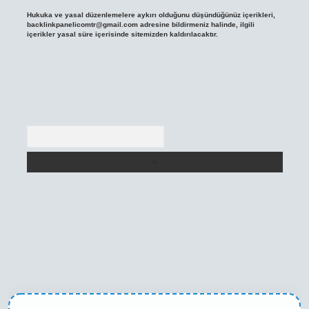
Hukuka ve yasal düzenlemelere aykırı olduğunu düşündüğünüz içerikleri,
backlinkpanelicomtr@gmail.com
adresine bildirmeniz halinde, ilgili
içerikler yasal süre içerisinde sitemizden kaldırılacaktır.
Arama
texper yeni giriş