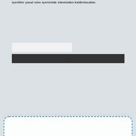
içerikler yasal süre içerisinde sitemizden kaldırılacaktır.
Arama
ino
betexper yeni giriş