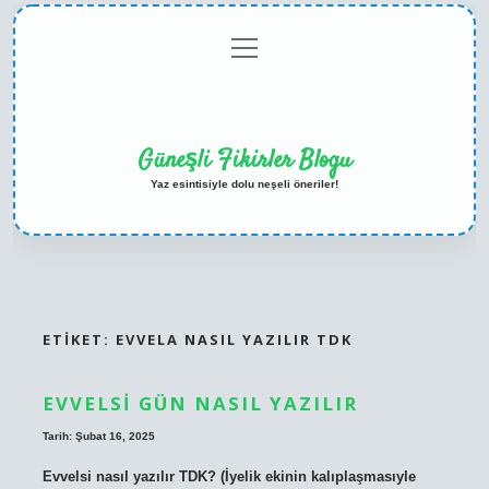
menüyü
Anasayfa
Gizlilik
Yasal
Hakkımızda
aç
Politikası
Uyarı
Güneşli Fikirler Blogu
Yaz esintisiyle dolu neşeli öneriler!
ETIKET:
EVVELA NASIL YAZILIR TDK
EVVELSI GÜN NASIL YAZILIR
Tarih: Şubat 16, 2025
Evvelsi nasıl yazılır TDK? (İyelik ekinin kalıplaşmasıyle