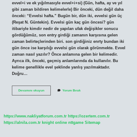
evvel+i ve ek yığılmasıyle evvel+i+si) (Gün, hafta, ay ve yıl
gibi zaman bildiren kelimelerle) Bir önceki, dün değil daha
önceki: “Evvelsi hafta.” Bugün bir, dün iki, evvelsi gün üç
(Reşat N. Güntekin). Evvelsi gün kaç gün öncesi? gün
itibariyle kimdir nedir de yapılan ufak değişikler sonucu
gördüğümüz, son entry girdiği zamanın karşısına gelen
zaman belirteçlerinden biri. son girdiğiniz enrty bundan iki
gün önce ise karşılığı evvelsi gün olarak görünmekte. Evvel
zaman nasıl yazılır? Önce anlamına gelen bir kelimedir.
Ayrıca ilk, önceki, geçmiş anlamlarında da kullanılır. Bu
kelime genellikle evel şeklinde yanlış yazılmaktadır.
Doğru…
Evvelsi
Devamını okuyun
Yorum Bırak
Gün
Nasıl
Yazılır
https://www.nakliyatforum.com.tr
https://ozertem.com.tr
https://alnila.com.tr
knight online
nttgame
Sitemap