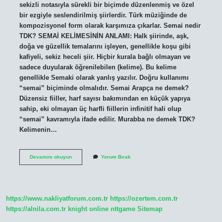
sekizli notasıyla sürekli bir biçimde düzenlenmiş ve özel
bir ezgiyle seslendirilmiş şiirlerdir. Türk müziğinde de
kompozisyonel form olarak karşımıza çıkarlar. Semai nedir
TDK? SEMAİ KELİMESİNİN ANLAMI: Halk şiirinde, aşk,
doğa ve güzellik temalarını işleyen, genellikle koşu gibi
kafiyeli, sekiz heceli şiir. Hiçbir kurala bağlı olmayan ve
sadece duyularak öğrenilebilen (kelime). Bu kelime
genellikle Semaki olarak yanlış yazılır. Doğru kullanımı
“semai” biçiminde olmalıdır. Semai Arapça ne demek?
Düzensiz fiiller, harf sayısı bakımından en küçük yapıya
sahip, eki olmayan üç harfli fiillerin infinitif hali olup
“semai” kavramıyla ifade edilir. Murabba ne demek TDK?
Kelimenin…
Semai
Devamını okuyun
Yorum Bırak
Ne
Demek
Tdk
https://www.nakliyatforum.com.tr
https://ozertem.com.tr
https://alnila.com.tr
knight online
nttgame
Sitemap