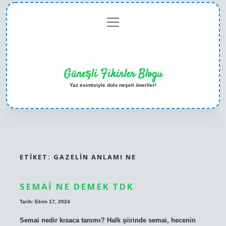
menüyü
Anasayfa
Gizlilik
Yasal
Hakkımızda
aç
Politikası
Uyarı
Güneşli Fikirler Blogu
Yaz esintisiyle dolu neşeli öneriler!
ETIKET:
GAZELIN ANLAMI NE
SEMAI NE DEMEK TDK
Tarih: Ekim 17, 2024
Semai nedir kısaca tanımı? Halk şiirinde semai, hecenin