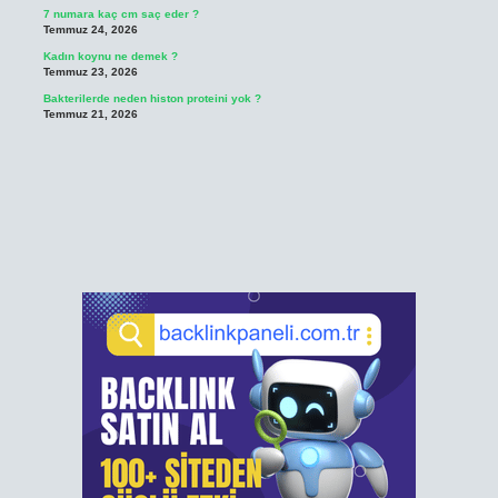
7 numara kaç cm saç eder ?
Temmuz 24, 2026
Kadın koynu ne demek ?
Temmuz 23, 2026
Bakterilerde neden histon proteini yok ?
Temmuz 21, 2026