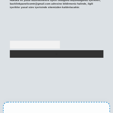
Hukuka ve yasal düzenlemelere aykırı olduğunu düşündüğünüz içerikleri,
backlinkpanelicomtr@gmail.com
adresine bildirmeniz halinde, ilgili
içerikler yasal süre içerisinde sitemizden kaldırılacaktır.
Arama
ni giriş