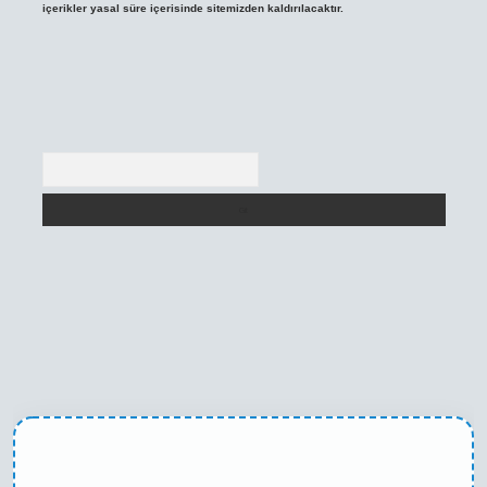
içerikler yasal süre içerisinde sitemizden kaldırılacaktır.
Arama
exper yeni giriş