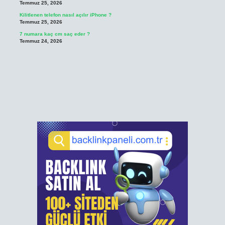
Temmuz 25, 2026
Kilitlenen telefon nasıl açılır iPhone ?
Temmuz 25, 2026
7 numara kaç cm saç eder ?
Temmuz 24, 2026