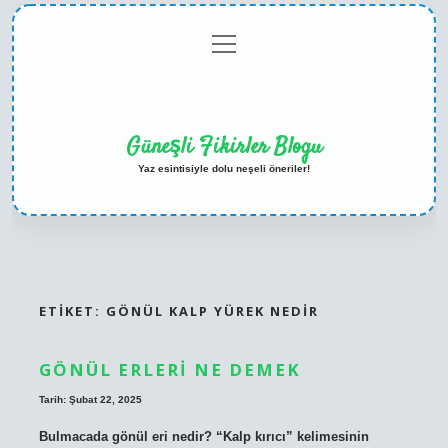
menüyü
Anasayfa
Gizlilik
Yasal
Hakkımızda
aç
Politikası
Uyarı
Güneşli Fikirler Blogu
Yaz esintisiyle dolu neşeli öneriler!
ETIKET:
GÖNÜL KALP YÜREK NEDIR
GÖNÜL ERLERI NE DEMEK
Tarih: Şubat 22, 2025
Bulmacada gönül eri nedir? “Kalp kırıcı” kelimesinin