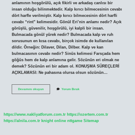
anlamının hoşgörülü, açık fikirli ve arkadaş canlısı bir
insan olduğu bilinmektedir. Kalp kırıcı bilmecesinin cevabı
dört harfle verilmiştir. Kalp kırıcı bilmecesinin dört harfli
cevabı “rint” kelimesidir. Gönül Eri’nin anlamı nedir? Açık
görüşlü, güvenilir, hoşgörülü, iyi kalpli bir insan.
Bulmacada gönül yürek nedir? Bulmacada kalp ve ruh
sorusunun en kısa cevabı, birçok isimde de kullanılan
dildir. Örneğin: Dilaver, Dilan, Dilber. Kalp ve kan
bulmacasının cevabı nedir? Sinüs kelimesi Farsçada hem
göğüs hem de kalp anlamına gelir. Sözünün eri olmak ne
demek? Sözünün eri bir adam ol. KONUŞMA SÜREÇLERİ
AÇIKLAMASI: Ne pahasına olursa olsun sözünün…
Gönül
Devamını okuyun
Yorum Bırak
Erleri
Ne
Demek
https://www.nakliyatforum.com.tr
https://ozertem.com.tr
https://alnila.com.tr
knight online
nttgame
Sitemap