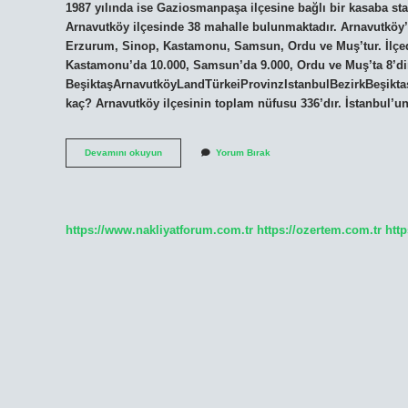
1987 yılında ise Gaziosmanpaşa ilçesine bağlı bir kasaba s
Arnavutköy ilçesinde 38 mahalle bulunmaktadır. Arnavutköy’d
Erzurum, Sinop, Kastamonu, Samsun, Ordu ve Muş’tur. İlçede
Kastamonu’da 10.000, Samsun’da 9.000, Ordu ve Muş’ta 8’dir
BeşiktaşArnavutköyLandTürkeiProvinzIstanbulBezirkBeşikta
kaç? Arnavutköy ilçesinin toplam nüfusu 336’dır. İstanbul’
Arnavutköy
Devamını okuyun
Yorum Bırak
Ilçe
Nüfusu
Ne
Kadar
https://www.nakliyatforum.com.tr
https://ozertem.com.tr
http