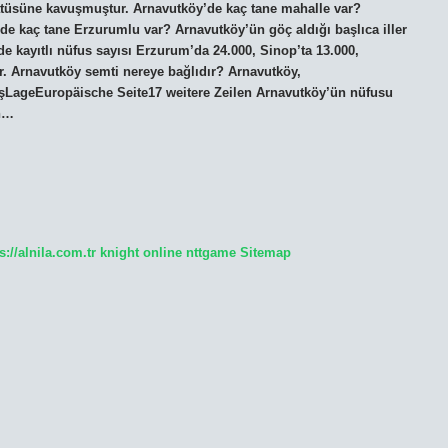
tatüsüne kavuşmuştur. Arnavutköy’de kaç tane mahalle var?
e kaç tane Erzurumlu var? Arnavutköy’ün göç aldığı başlıca iller
 kayıtlı nüfus sayısı Erzurum’da 24.000, Sinop’ta 13.000,
. Arnavutköy semti nereye bağlıdır? Arnavutköy,
şLageEuropäische Seite17 weitere Zeilen Arnavutköy’ün nüfusu
un…
s://alnila.com.tr
knight online
nttgame
Sitemap