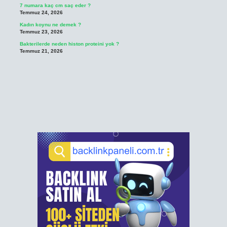
7 numara kaç cm saç eder ?
Temmuz 24, 2026
Kadın koynu ne demek ?
Temmuz 23, 2026
Bakterilerde neden histon proteini yok ?
Temmuz 21, 2026