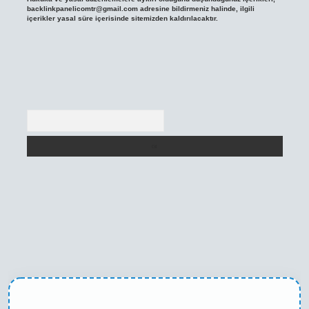
backlinkpanelicomtr@gmail.com
adresine bildirmeniz halinde, ilgili
içerikler yasal süre içerisinde sitemizden kaldırılacaktır.
Arama
texper yeni giriş