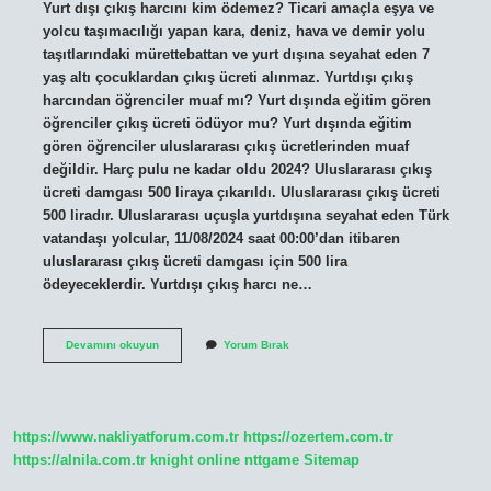
Yurt dışı çıkış harcını kim ödemez? Ticari amaçla eşya ve
yolcu taşımacılığı yapan kara, deniz, hava ve demir yolu
taşıtlarındaki mürettebattan ve yurt dışına seyahat eden 7
yaş altı çocuklardan çıkış ücreti alınmaz. Yurtdışı çıkış
harcından öğrenciler muaf mı? Yurt dışında eğitim gören
öğrenciler çıkış ücreti ödüyor mu? Yurt dışında eğitim
gören öğrenciler uluslararası çıkış ücretlerinden muaf
değildir. Harç pulu ne kadar oldu 2024? Uluslararası çıkış
ücreti damgası 500 liraya çıkarıldı. Uluslararası çıkış ücreti
500 liradır. Uluslararası uçuşla yurtdışına seyahat eden Türk
vatandaşı yolcular, 11/08/2024 saat 00:00’dan itibaren
uluslararası çıkış ücreti damgası için 500 lira
ödeyeceklerdir. Yurtdışı çıkış harcı ne…
Yurt
Devamını okuyun
Yorum Bırak
Dışı
Çıkış
Harcından
Kimler
Muaf
https://www.nakliyatforum.com.tr
https://ozertem.com.tr
https://alnila.com.tr
knight online
nttgame
Sitemap