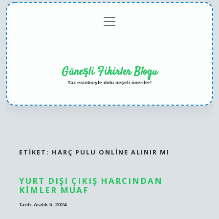
menüyü
Anasayfa
Gizlilik
Yasal
Hakkımızda
aç
Politikası
Uyarı
Güneşli Fikirler Blogu
Yaz esintisiyle dolu neşeli öneriler!
ETIKET:
HARÇ PULU ONLINE ALINIR MI
YURT DIŞI ÇIKIŞ HARCINDAN
KIMLER MUAF
Tarih: Aralık 5, 2024