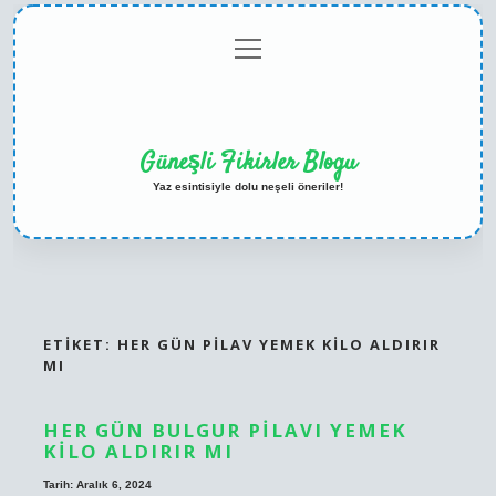
menüyü
Anasayfa
Gizlilik
Yasal
Hakkımızda
aç
Politikası
Uyarı
Güneşli Fikirler Blogu
Yaz esintisiyle dolu neşeli öneriler!
ETIKET:
HER GÜN PILAV YEMEK KILO ALDIRIR
MI
HER GÜN BULGUR PILAVI YEMEK
KILO ALDIRIR MI
Tarih: Aralık 6, 2024