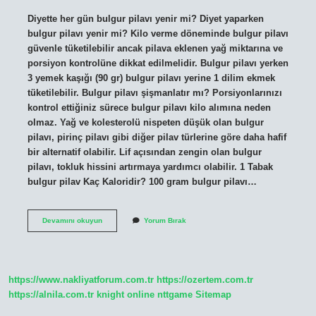
Diyette her gün bulgur pilavı yenir mi? Diyet yaparken
bulgur pilavı yenir mi? Kilo verme döneminde bulgur pilavı
güvenle tüketilebilir ancak pilava eklenen yağ miktarına ve
porsiyon kontrolüne dikkat edilmelidir. Bulgur pilavı yerken
3 yemek kaşığı (90 gr) bulgur pilavı yerine 1 dilim ekmek
tüketilebilir. Bulgur pilavı şişmanlatır mı? Porsiyonlarınızı
kontrol ettiğiniz sürece bulgur pilavı kilo alımına neden
olmaz. Yağ ve kolesterolü nispeten düşük olan bulgur
pilavı, pirinç pilavı gibi diğer pilav türlerine göre daha hafif
bir alternatif olabilir. Lif açısından zengin olan bulgur
pilavı, tokluk hissini artırmaya yardımcı olabilir. 1 Tabak
bulgur pilav Kaç Kaloridir? 100 gram bulgur pilavı…
Her
Devamını okuyun
Yorum Bırak
Gün
Bulgur
Pilavı
Yemek
Kilo
https://www.nakliyatforum.com.tr
https://ozertem.com.tr
Aldırır
Mı
https://alnila.com.tr
knight online
nttgame
Sitemap