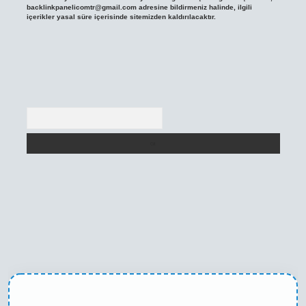
backlinkpanelicomtr@gmail.com
adresine bildirmeniz halinde, ilgili
içerikler yasal süre içerisinde sitemizden kaldırılacaktır.
Arama
texper yeni giriş