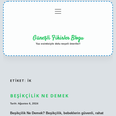
menüyü
Anasayfa
Gizlilik
Yasal
Hakkımızda
aç
Politikası
Uyarı
Güneşli Fikirler Blogu
Yaz esintisiyle dolu neşeli öneriler!
ETIKET:
IK
BEŞIKÇILIK NE DEMEK
Tarih: Ağustos 6, 2024
Beşikçilik Ne Demek? Beşikçilik, bebeklerin güvenli, rahat