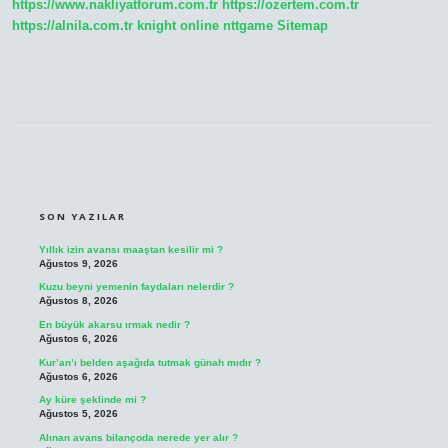
https://www.nakliyatforum.com.tr
https://ozertem.com.tr
https://alnila.com.tr
knight online
nttgame
Sitemap
SIDEBAR
SON YAZILAR
Yıllık izin avansı maaştan kesilir mi ?
Ağustos 9, 2026
Kuzu beyni yemenin faydaları nelerdir ?
Ağustos 8, 2026
En büyük akarsu ırmak nedir ?
Ağustos 6, 2026
Kur’an’ı belden aşağıda tutmak günah mıdır ?
Ağustos 6, 2026
Ay küre şeklinde mi ?
Ağustos 5, 2026
Alınan avans bilançoda nerede yer alır ?