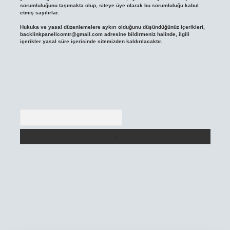
sorumluluğunu taşımakta olup, siteye üye olarak bu sorumluluğu kabul
etmiş sayılırlar.
Hukuka ve yasal düzenlemelere aykırı olduğunu düşündüğünüz içerikleri,
backlinkpanelicomtr@gmail.com
adresine bildirmeniz halinde, ilgili
içerikler yasal süre içerisinde sitemizden kaldırılacaktır.
Arama
ni giriş