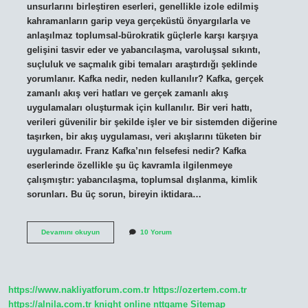
unsurlarını birleştiren eserleri, genellikle izole edilmiş
kahramanların garip veya gerçeküstü önyargılarla ve
anlaşılmaz toplumsal-bürokratik güçlerle karşı karşıya
gelişini tasvir eder ve yabancılaşma, varoluşsal sıkıntı,
suçluluk ve saçmalık gibi temaları araştırdığı şeklinde
yorumlanır. Kafka nedir, neden kullanılır? Kafka, gerçek
zamanlı akış veri hatları ve gerçek zamanlı akış
uygulamaları oluşturmak için kullanılır. Bir veri hattı,
verileri güvenilir bir şekilde işler ve bir sistemden diğerine
taşırken, bir akış uygulaması, veri akışlarını tüketen bir
uygulamadır. Franz Kafka’nın felsefesi nedir? Kafka
eserlerinde özellikle şu üç kavramla ilgilenmeye
çalışmıştır: yabancılaşma, toplumsal dışlanma, kimlik
sorunları. Bu üç sorun, bireyin iktidara…
Kafka
Devamını okuyun
10 Yorum
Neden
Önemli
https://www.nakliyatforum.com.tr
https://ozertem.com.tr
https://alnila.com.tr
knight online
nttgame
Sitemap