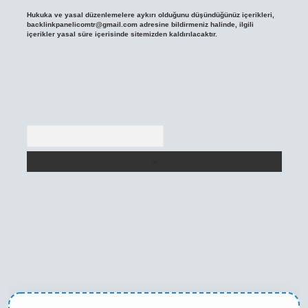
Hukuka ve yasal düzenlemelere aykırı olduğunu düşündüğünüz içerikleri,
backlinkpanelicomtr@gmail.com
adresine bildirmeniz halinde, ilgili
içerikler yasal süre içerisinde sitemizden kaldırılacaktır.
Arama
texper yeni giriş