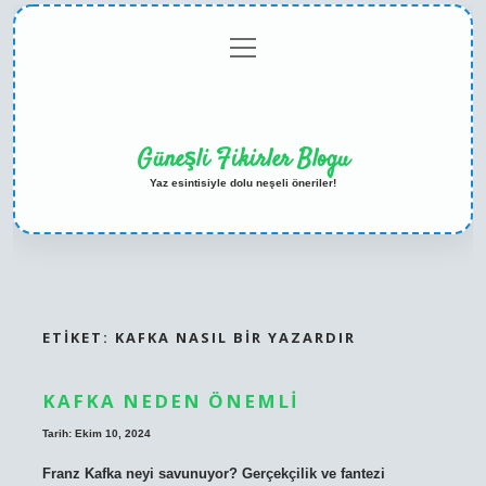
menüyü
Anasayfa
Gizlilik
Yasal
Hakkımızda
aç
Politikası
Uyarı
Güneşli Fikirler Blogu
Yaz esintisiyle dolu neşeli öneriler!
ETIKET:
KAFKA NASIL BIR YAZARDIR
KAFKA NEDEN ÖNEMLI
Tarih: Ekim 10, 2024
Franz Kafka neyi savunuyor? Gerçekçilik ve fantezi