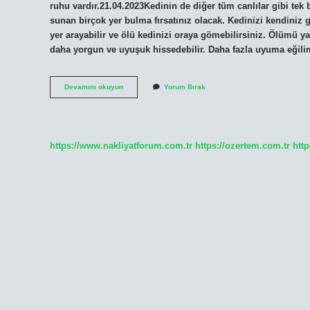
ruhu vardır.21.04.2023Kedinin de diğer tüm canlılar gibi tek b
sunan birçok yer bulma fırsatınız olacak. Kedinizi kendiniz 
yer arayabilir ve ölü kedinizi oraya gömebilirsiniz. Ölümü y
daha yorgun ve uyuşuk hissedebilir. Daha fazla uyuma eğil
Sahibi
Devamını okuyun
Yorum Bırak
Öldüğünde
Kedi
Ne
Yapar
https://www.nakliyatforum.com.tr
https://ozertem.com.tr
http