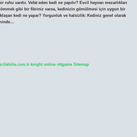
ir ruhu vardır. Vefat eden kedi ne yapılır? Evcil hayvan mezarlıkları
gömmek gibi bir fikriniz varsa, kedinizin gömülmesi için uygun bir
aklaşan kedi ne yapar? Yorgunluk ve halsizlik: Kediniz genel olarak
iminde…
s://alnila.com.tr
knight online
nttgame
Sitemap