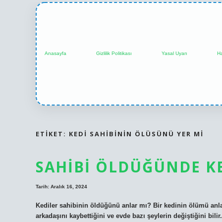
Anasayfa
Gizlilik Politikası
Yasal Uyarı
H
ETIKET:
KEDI SAHIBININ ÖLÜSÜNÜ YER MI
SAHIBI ÖLDÜĞÜNDE K
Tarih: Aralık 16, 2024
Kediler sahibinin öldüğünü anlar mı? Bir kedinin ölümü anla
arkadaşını kaybettiğini ve evde bazı şeylerin değiştiğini bili