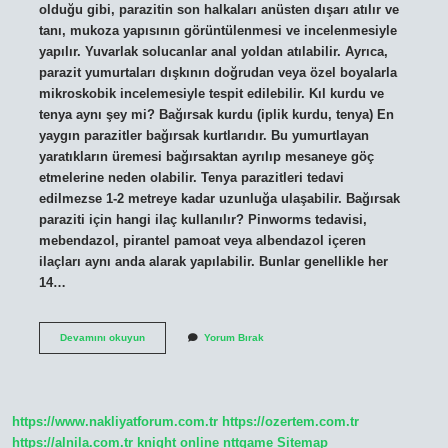
olduğu gibi, parazitin son halkaları anüsten dışarı atılır ve
tanı, mukoza yapısının görüntülenmesi ve incelenmesiyle
yapılır. Yuvarlak solucanlar anal yoldan atılabilir. Ayrıca,
parazit yumurtaları dışkının doğrudan veya özel boyalarla
mikroskobik incelemesiyle tespit edilebilir. Kıl kurdu ve
tenya aynı şey mi? Bağırsak kurdu (iplik kurdu, tenya) En
yaygın parazitler bağırsak kurtlarıdır. Bu yumurtlayan
yaratıkların üremesi bağırsaktan ayrılıp mesaneye göç
etmelerine neden olabilir. Tenya parazitleri tedavi
edilmezse 1-2 metreye kadar uzunluğa ulaşabilir. Bağırsak
paraziti için hangi ilaç kullanılır? Pinworms tedavisi,
mebendazol, pirantel pamoat veya albendazol içeren
ilaçları aynı anda alarak yapılabilir. Bunlar genellikle her
14…
Tenya
Devamını okuyun
Yorum Bırak
Ilacı
Nedir
https://www.nakliyatforum.com.tr
https://ozertem.com.tr
https://alnila.com.tr
knight online
nttgame
Sitemap