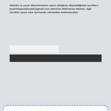
Hukuka ve yasal düzenlemelere aykırı olduğunu düşündüğünüz içerikleri,
backlinkpanelicomtr@gmail.com
adresine bildirmeniz halinde, ilgili
içerikler yasal süre içerisinde sitemizden kaldırılacaktır.
Arama
texper yeni giriş