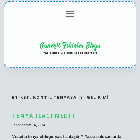
menüyü
Anasayfa
Gizlilik
Yasal
Hakkımızda
aç
Politikası
Uyarı
Güneşli Fikirler Blogu
Yaz esintisiyle dolu neşeli öneriler!
ETIKET:
KONTIL TENYAYA IYI GELIR MI
TENYA ILACI NEDIR
Tarih: Kasım 16, 2024
Vücutta tenya olduğu nasıl anlaşılır? Yassı solucanlarda