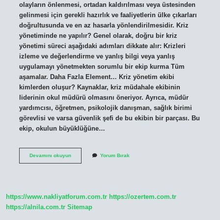
olayların önlenmesi, ortadan kaldırılması veya üstesinden
gelinmesi için gerekli hazırlık ve faaliyetlerin ülke çıkarları
doğrultusunda ve en az hasarla yönlendirilmesidir. Kriz
yönetiminde ne yapılır? Genel olarak, doğru bir kriz
yönetimi süreci aşağıdaki adımları dikkate alır: Krizleri
izleme ve değerlendirme ve yanlış bilgi veya yanlış
uygulamayı yönetmekten sorumlu bir ekip kurma Tüm
aşamalar. Daha Fazla Element… Kriz yönetim ekibi
kimlerden oluşur? Kaynaklar, kriz müdahale ekibinin
liderinin okul müdürü olmasını öneriyor. Ayrıca, müdür
yardımcısı, öğretmen, psikolojik danışman, sağlık birimi
görevlisi ve varsa güvenlik şefi de bu ekibin bir parçası. Bu
ekip, okulun büyüklüğüne…
Kriz
Devamını okuyun
Yorum Bırak
Yönetimi
Eğitimi
Nedir
https://www.nakliyatforum.com.tr
https://ozertem.com.tr
https://alnila.com.tr
Sitemap