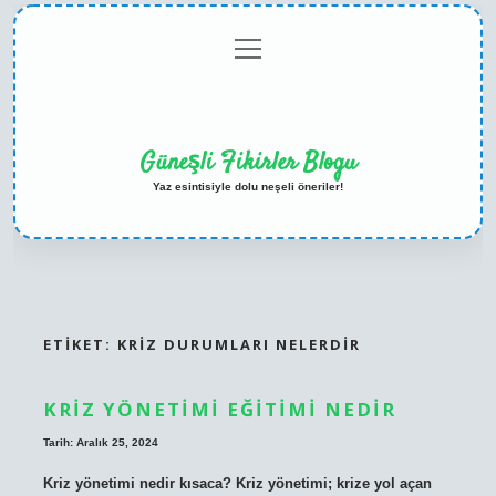
menüyü
Anasayfa
Gizlilik
Yasal
Hakkımızda
aç
Politikası
Uyarı
Güneşli Fikirler Blogu
Yaz esintisiyle dolu neşeli öneriler!
ETIKET:
KRIZ DURUMLARI NELERDIR
KRIZ YÖNETIMI EĞITIMI NEDIR
Tarih: Aralık 25, 2024
Kriz yönetimi nedir kısaca? Kriz yönetimi; krize yol açan