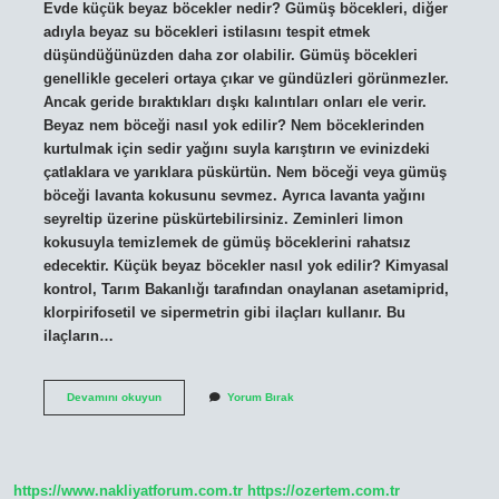
Evde küçük beyaz böcekler nedir? Gümüş böcekleri, diğer
adıyla beyaz su böcekleri istilasını tespit etmek
düşündüğünüzden daha zor olabilir. Gümüş böcekleri
genellikle geceleri ortaya çıkar ve gündüzleri görünmezler.
Ancak geride bıraktıkları dışkı kalıntıları onları ele verir.
Beyaz nem böceği nasıl yok edilir? Nem böceklerinden
kurtulmak için sedir yağını suyla karıştırın ve evinizdeki
çatlaklara ve yarıklara püskürtün. Nem böceği veya gümüş
böceği lavanta kokusunu sevmez. Ayrıca lavanta yağını
seyreltip üzerine püskürtebilirsiniz. Zeminleri limon
kokusuyla temizlemek de gümüş böceklerini rahatsız
edecektir. Küçük beyaz böcekler nasıl yok edilir? Kimyasal
kontrol, Tarım Bakanlığı tarafından onaylanan asetamiprid,
klorpirifosetil ve sipermetrin gibi ilaçları kullanır. Bu
ilaçların…
Evde
Devamını okuyun
Yorum Bırak
Beyaz
Böcek
Neden
Olur
https://www.nakliyatforum.com.tr
https://ozertem.com.tr