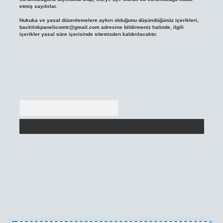
etmiş sayılırlar.
Hukuka ve yasal düzenlemelere aykırı olduğunu düşündüğünüz içerikleri,
backlinkpanelicomtr@gmail.com
adresine bildirmeniz halinde, ilgili
içerikler yasal süre içerisinde sitemizden kaldırılacaktır.
Arama
exper yeni giriş