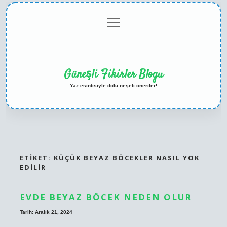
menüyü
Anasayfa
Gizlilik
Yasal
Hakkımızda
aç
Politikası
Uyarı
Güneşli Fikirler Blogu
Yaz esintisiyle dolu neşeli öneriler!
ETIKET:
KÜÇÜK BEYAZ BÖCEKLER NASIL YOK
EDILIR
EVDE BEYAZ BÖCEK NEDEN OLUR
Tarih: Aralık 21, 2024