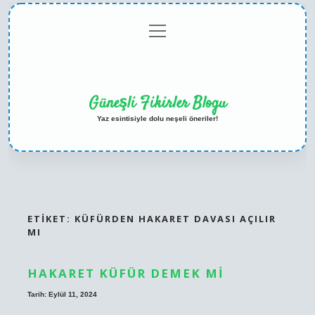
menüyü
Anasayfa
Gizlilik
Yasal
Hakkımızda
aç
Politikası
Uyarı
Güneşli Fikirler Blogu
Yaz esintisiyle dolu neşeli öneriler!
ETIKET:
KÜFÜRDEN HAKARET DAVASI AÇILIR
MI
HAKARET KÜFÜR DEMEK MI
Tarih: Eylül 11, 2024