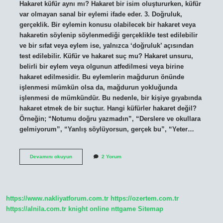
Hakaret küfür aynı mı? Hakaret bir isim oluştururken, küfür
var olmayan sanal bir eylemi ifade eder. 3. Doğruluk,
gerçeklik. Bir eylemin konusu olabilecek bir hakaret veya
hakaretin söylenip söylenmediği gerçeklikle test edilebilir
ve bir sıfat veya eylem ise, yalnızca ‘doğruluk’ açısından
test edilebilir. Küfür ve hakaret suç mu? Hakaret unsuru,
belirli bir eylem veya olgunun atfedilmesi veya birine
hakaret edilmesidir. Bu eylemlerin mağdurun önünde
işlenmesi mümkün olsa da, mağdurun yokluğunda
işlenmesi de mümkündür. Bu nedenle, bir kişiye gıyabında
hakaret etmek de bir suçtur. Hangi küfürler hakaret değil?
Örneğin; “Notumu doğru yazmadın”, “Derslere ve okullara
gelmiyorum”, “Yanlış söylüyorsun, gerçek bu”, “Yeter…
Hakaret
Devamını okuyun
2 Yorum
Küfür
Demek
Mi
https://www.nakliyatforum.com.tr
https://ozertem.com.tr
https://alnila.com.tr
knight online
nttgame
Sitemap