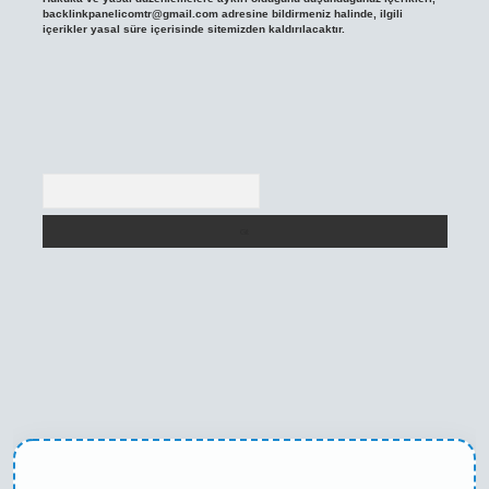
backlinkpanelicomtr@gmail.com
adresine bildirmeniz halinde, ilgili
içerikler yasal süre içerisinde sitemizden kaldırılacaktır.
Arama
et casino
betexper yeni giriş