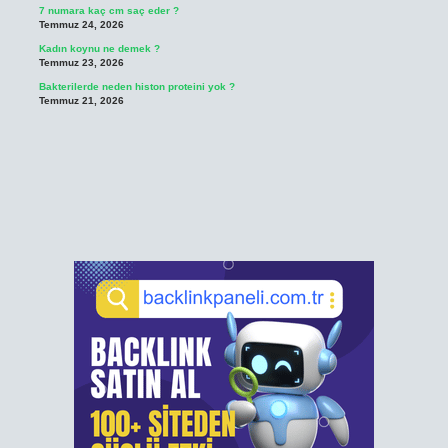
7 numara kaç cm saç eder ?
Temmuz 24, 2026
Kadın koynu ne demek ?
Temmuz 23, 2026
Bakterilerde neden histon proteini yok ?
Temmuz 21, 2026