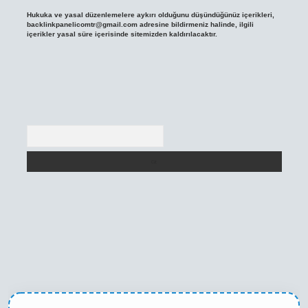
Hukuka ve yasal düzenlemelere aykırı olduğunu düşündüğünüz içerikleri,
backlinkpanelicomtr@gmail.com
adresine bildirmeniz halinde, ilgili
içerikler yasal süre içerisinde sitemizden kaldırılacaktır.
Arama
texper yeni giriş