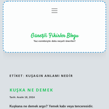
menüyü
Anasayfa
Gizlilik
Yasal
Hakkımızda
aç
Politikası
Uyarı
Güneşli Fikirler Blogu
Yaz esintisiyle dolu neşeli öneriler!
ETIKET:
KUŞAGIN ANLAMI NEDIR
KUŞKA NE DEMEK
Tarih: Aralık 18, 2024
Kuşkana ne demek argo? Yemek kabı veya tenceresidir.