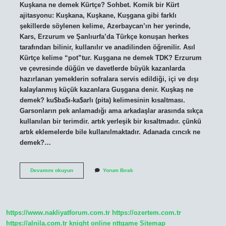
Kuşkana ne demek Kürtçe? Sohbet. Komik bir Kürt
ajitasyonu: Kuşkana, Kuşkane, Kuşgana gibi farklı
şekillerde söylenen kelime, Azerbaycan’ın her yerinde,
Kars, Erzurum ve Şanlıurfa’da Türkçe konuşan herkes
tarafından bilinir, kullanılır ve anadilinden öğrenilir. Asıl
Kürtçe kelime “pot”tur. Kuşgana ne demek TDK? Erzurum
ve çevresinde düğün ve davetlerde büyük kazanlarda
hazırlanan yemeklerin sofralara servis edildiği, içi ve dışı
kalaylanmış küçük kazanlara Guşgana denir. Kuşkaş ne
demek? ku$ba$ı-ka$arlı (pita) kelimesinin kısaltması.
Garsonların pek anlamadığı ama arkadaşlar arasında sıkça
kullanılan bir terimdir. artık yerleşik bir kısaltmadır. çünkü
artık eklemelerde bile kullanılmaktadır. Adanada cıncık ne
demek?…
Kuşka
Devamını okuyun
Yorum Bırak
Ne
Demek
https://www.nakliyatforum.com.tr
https://ozertem.com.tr
https://alnila.com.tr
knight online
nttgame
Sitemap