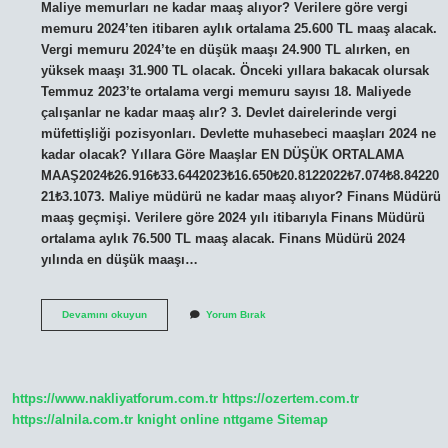
Maliye memurları ne kadar maaş alıyor? Verilere göre vergi
memuru 2024’ten itibaren aylık ortalama 25.600 TL maaş alacak.
Vergi memuru 2024’te en düşük maaşı 24.900 TL alırken, en
yüksek maaşı 31.900 TL olacak. Önceki yıllara bakacak olursak
Temmuz 2023’te ortalama vergi memuru sayısı 18. Maliyede
çalışanlar ne kadar maaş alır? 3. Devlet dairelerinde vergi
müfettişliği pozisyonları. Devlette muhasebeci maaşları 2024 ne
kadar olacak? Yıllara Göre Maaşlar EN DÜŞÜK ORTALAMA
MAAŞ2024₺26.916₺33.6442023₺16.650₺20.8122022₺7.074₺8.84220
21₺3.1073. Maliye müdürü ne kadar maaş alıyor? Finans Müdürü
maaş geçmişi. Verilere göre 2024 yılı itibarıyla Finans Müdürü
ortalama aylık 76.500 TL maaş alacak. Finans Müdürü 2024
yılında en düşük maaşı…
Maliye
Devamını okuyun
Yorum Bırak
Çalışanları
Ne
Kadar
Maaş
Alıyor
https://www.nakliyatforum.com.tr
https://ozertem.com.tr
https://alnila.com.tr
knight online
nttgame
Sitemap