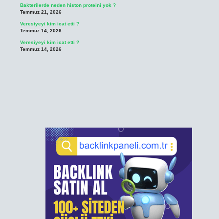
Bakterilerde neden histon proteini yok ?
Temmuz 21, 2026
Veresiyeyi kim icat etti ?
Temmuz 14, 2026
Veresiyeyi kim icat etti ?
Temmuz 14, 2026