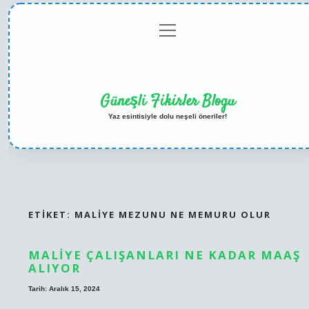
menüyü
Anasayfa
Gizlilik
Yasal
Hakkımızda
aç
Politikası
Uyarı
Güneşli Fikirler Blogu
Yaz esintisiyle dolu neşeli öneriler!
ETIKET:
MALIYE MEZUNU NE MEMURU OLUR
MALIYE ÇALIŞANLARI NE KADAR MAAŞ
ALIYOR
Tarih: Aralık 15, 2024