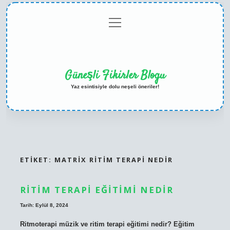
menüyü
Anasayfa
Gizlilik
Yasal
Hakkımızda
aç
Politikası
Uyarı
Güneşli Fikirler Blogu
Yaz esintisiyle dolu neşeli öneriler!
ETIKET:
MATRIX RITIM TERAPI NEDIR
RITIM TERAPI EĞITIMI NEDIR
Tarih: Eylül 8, 2024
Ritmoterapi müzik ve ritim terapi eğitimi nedir? Eğitim