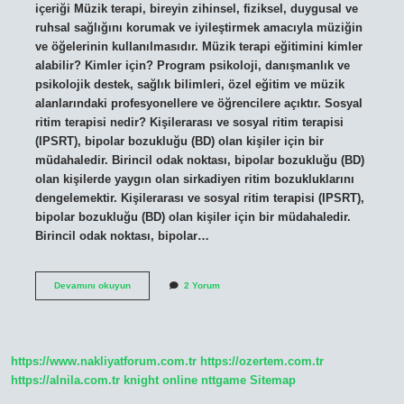
içeriği Müzik terapi, bireyin zihinsel, fiziksel, duygusal ve
ruhsal sağlığını korumak ve iyileştirmek amacıyla müziğin
ve öğelerinin kullanılmasıdır. Müzik terapi eğitimini kimler
alabilir? Kimler için? Program psikoloji, danışmanlık ve
psikolojik destek, sağlık bilimleri, özel eğitim ve müzik
alanlarındaki profesyonellere ve öğrencilere açıktır. Sosyal
ritim terapisi nedir? Kişilerarası ve sosyal ritim terapisi
(IPSRT), bipolar bozukluğu (BD) olan kişiler için bir
müdahaledir. Birincil odak noktası, bipolar bozukluğu (BD)
olan kişilerde yaygın olan sirkadiyen ritim bozukluklarını
dengelemektir. Kişilerarası ve sosyal ritim terapisi (IPSRT),
bipolar bozukluğu (BD) olan kişiler için bir müdahaledir.
Birincil odak noktası, bipolar…
Ritim
Devamını okuyun
2 Yorum
Terapi
Eğitimi
Nedir
https://www.nakliyatforum.com.tr
https://ozertem.com.tr
https://alnila.com.tr
knight online
nttgame
Sitemap