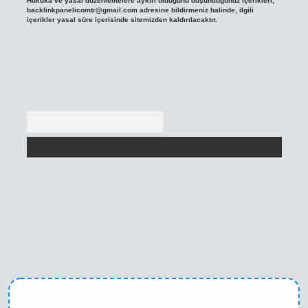
Hukuka ve yasal düzenlemelere aykırı olduğunu düşündüğünüz içerikleri,
backlinkpanelicomtr@gmail.com
adresine bildirmeniz halinde, ilgili
içerikler yasal süre içerisinde sitemizden kaldırılacaktır.
Arama
ni giriş