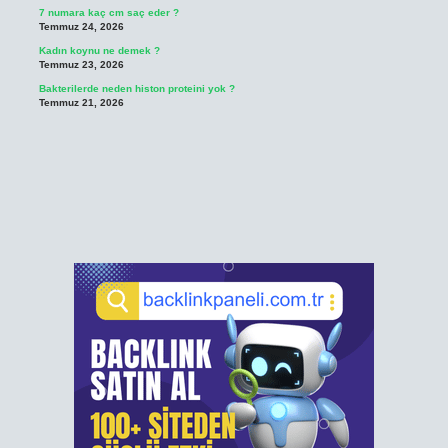
7 numara kaç cm saç eder ?
Temmuz 24, 2026
Kadın koynu ne demek ?
Temmuz 23, 2026
Bakterilerde neden histon proteini yok ?
Temmuz 21, 2026