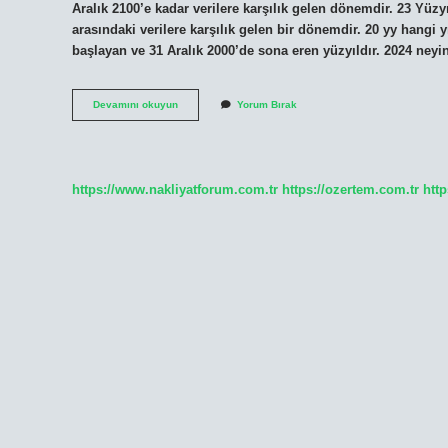
Aralık 2100’e kadar verilere karşılık gelen dönemdir. 23 Yüzyı
arasındaki verilere karşılık gelen bir dönemdir. 20 yy hangi 
başlayan ve 31 Aralık 2000’de sona eren yüzyıldır. 2024 neyin
22
Devamını okuyun
Yorum Bırak
Ci
Yüz
Yıl
Ne
Zaman
https://www.nakliyatforum.com.tr
https://ozertem.com.tr
http