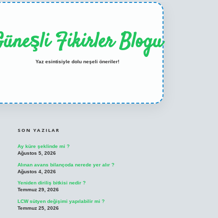
üneşli Fikirler Blogu
Yaz esintisiyle dolu neşeli öneriler!
SIDEBAR
ilbet casino
betexper yeni giriş
SON YAZILAR
Ay küre şeklinde mi ?
Ağustos 5, 2026
Alınan avans bilançoda nerede yer alır ?
Ağustos 4, 2026
Yeniden diriliş bitkisi nedir ?
Temmuz 29, 2026
LCW sütyen değişimi yapılabilir mi ?
Temmuz 25, 2026