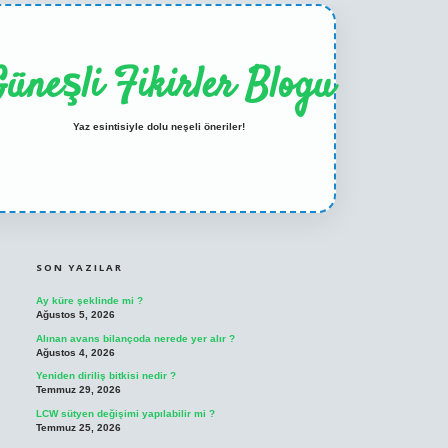
üneşli Fikirler Blogu
Yaz esintisiyle dolu neşeli öneriler!
SIDEBAR
ilbet casino
betexper yeni giriş
SON YAZILAR
Ay küre şeklinde mi ?
Ağustos 5, 2026
Alınan avans bilançoda nerede yer alır ?
Ağustos 4, 2026
Yeniden diriliş bitkisi nedir ?
Temmuz 29, 2026
LCW sütyen değişimi yapılabilir mi ?
Temmuz 25, 2026