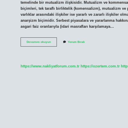
temelinde bir mutualizm ilişkisidir. Mutualizm ve kommensal
biçimleri, tek taraflı birliktelik (komensalizm), mutualizm ve
varlıklar arasındaki ilişkiler ise yararlı ve zararlı ilişkiler ol
anarşizm biçimidir. Serbest piyasalara ve yararlanma hakkın
asgari faiz oranlarıyla (idari masrafları karşılamaya…
Mutualist
Devamını okuyun
Yorum Bırak
Yaşam
Ne
Demek
https://www.nakliyatforum.com.tr
https://ozertem.com.tr
http