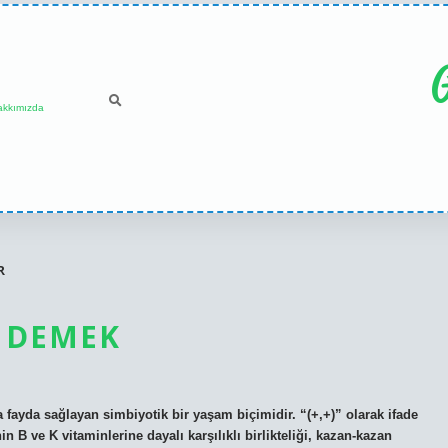
G
akkımızda
R
 DEMEK
 fayda sağlayan simbiyotik bir yaşam biçimidir. “(+,+)” olarak ifade
nin B ve K vitaminlerine dayalı karşılıklı birlikteliği, kazan-kazan