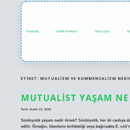
Anasayfa
Gizlilik Politikası
Yasal Uyarı
H
ETIKET:
MUTUALIZM VE KOMMENSALIZM NEDI
MUTUALIST YAŞAM NE
Tarih: Aralık 23, 2024
Simbiyotik yaşam nedir örnek? Simbiyotik, her iki canlıya da
edilir. Örneğin, likenlerin birlikteliği veya bağırsakta E. coli’