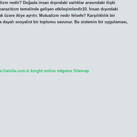
izm nedir? Doğada insan dışındaki varlıklar arasındaki ilişki
 parazitizm temelinde gelişen etkileşimlerdir10. İnsan dışındaki
mak üzere ikiye ayrılır. Mutualizm nedir felsefe? Karşılıklılık bir
a dayalı sosyalist bir toplumu savunur. Bu sistemin bir uygulaması,
s://alnila.com.tr
knight online
nttgame
Sitemap