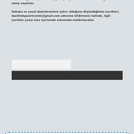
etmiş sayılırlar.
Hukuka ve yasal düzenlemelere aykırı olduğunu düşündüğünüz içerikleri,
backlinkpanelicomtr@gmail.com
adresine bildirmeniz halinde, ilgili
içerikler yasal süre içerisinde sitemizden kaldırılacaktır.
Arama
xper yeni giriş