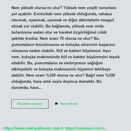
Nem yüksek olursa ne olur? Yüksek nem çeşitli sorunlara
yol açabilir. Evinizdeki nem yüksek olduğunda, rahatça
oturmak, uyanmak, uyumak ve diğer aktivitelerle meşgul
olmak zor olabilir. Bu bağlamda, yüksek nem mide
bulantısına neden olur ve hareket özgürlüğünü ciddi
şekilde kısıtlar. Nem oranı 70 olursa ne olur? Bu,
yumurtaların bozulmasına ve kuluçka sürecinin başarısız
olmasına neden olabilir. Küf ve bakteri büyümesi: Aşırı
nem, kuluçka makinesinde küf ve bakteri büyümesini teşvik
edebilir. Bu, yumurtaların ve embriyonun sağlığını
etkileyebilir ve kuluçka makinesinin hijyenini tehlikeye
atabilir. Nem oranı %100 olursa ne olur? Bağıl nem %100
olduğunda, hava artık suyla doymuş demektir. Bu
durumda, hava…
Nem
Devamını okuyun
Yorum Bırak
Oranının
Yüksek
Olması
Ne
Demek
https://www.nakliyatforum.com.tr
https://ozertem.com.tr