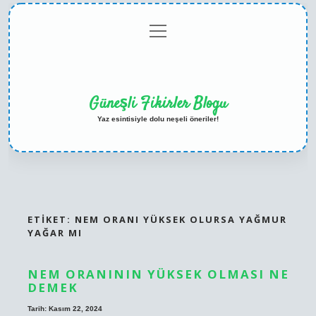
menüyü
Anasayfa
Gizlilik
Yasal
Hakkımızda
aç
Politikası
Uyarı
Güneşli Fikirler Blogu
Yaz esintisiyle dolu neşeli öneriler!
ETIKET:
NEM ORANI YÜKSEK OLURSA YAĞMUR
YAĞAR MI
NEM ORANININ YÜKSEK OLMASI NE
DEMEK
Tarih: Kasım 22, 2024