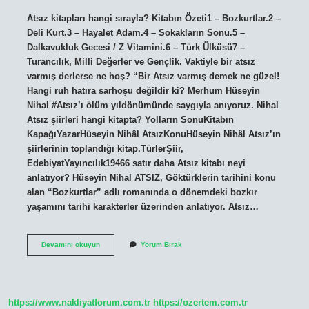
Atsız kitapları hangi sırayla? Kitabın Özeti1 – Bozkurtlar.2 –
Deli Kurt.3 – Hayalet Adam.4 – Sokakların Sonu.5 –
Dalkavukluk Gecesi / Z Vitamini.6 – Türk Ülküsü7 –
Turancılık, Milli Değerler ve Gençlik. Vaktiyle bir atsız
varmış derlerse ne hoş? “Bir Atsız varmış demek ne güzel!
Hangi ruh hatıra sarhoşu değildir ki? Merhum Hüseyin
Nihal #Atsız’ı ölüm yıldönümünde saygıyla anıyoruz. Nihal
Atsız şiirleri hangi kitapta? Yolların SonuKitabın
KapağıYazarHüseyin Nihâl AtsızKonuHüseyin Nihâl Atsız’ın
şiirlerinin toplandığı kitap.TürlerŞiir,
EdebiyatYayıncılık19466 satır daha Atsız kitabı neyi
anlatıyor? Hüseyin Nihal ATSIZ, Göktürklerin tarihini konu
alan “Bozkurtlar” adlı romanında o dönemdeki bozkır
yaşamını tarihi karakterler üzerinden anlatıyor. Atsız…
Vaktiyle
Devamını okuyun
Yorum Bırak
Bir
Atsız
Varmış
Hangi
Kitap
https://www.nakliyatforum.com.tr
https://ozertem.com.tr