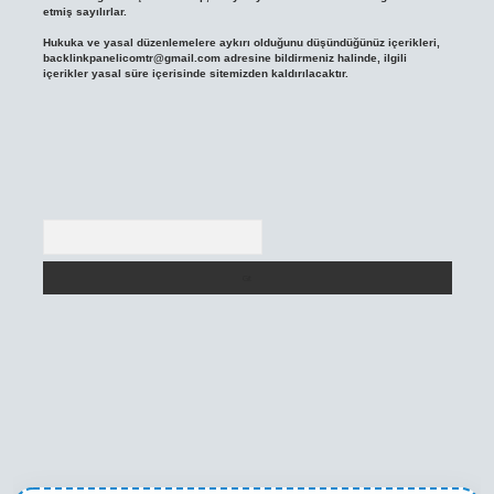
etmiş sayılırlar.
Hukuka ve yasal düzenlemelere aykırı olduğunu düşündüğünüz içerikleri,
backlinkpanelicomtr@gmail.com
adresine bildirmeniz halinde, ilgili
içerikler yasal süre içerisinde sitemizden kaldırılacaktır.
Arama
ni giriş