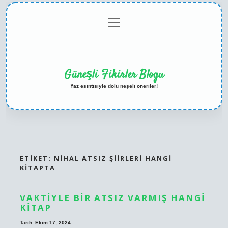
menüyü
Anasayfa
Gizlilik
Yasal
Hakkımızda
aç
Politikası
Uyarı
Güneşli Fikirler Blogu
Yaz esintisiyle dolu neşeli öneriler!
ETIKET:
NIHAL ATSIZ ŞIIRLERI HANGI
KITAPTA
VAKTIYLE BIR ATSIZ VARMIŞ HANGI
KITAP
Tarih: Ekim 17, 2024