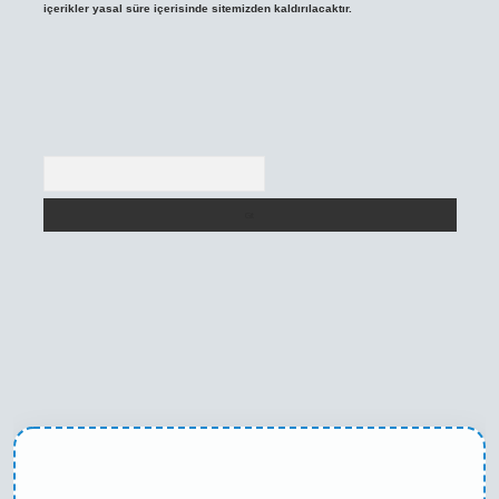
içerikler yasal süre içerisinde sitemizden kaldırılacaktır.
Arama
asino
betexper yeni giriş