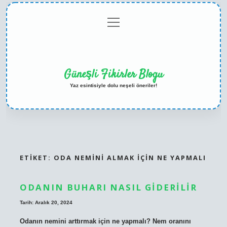
menüyü
Anasayfa
Gizlilik
Yasal
Hakkımızda
aç
Politikası
Uyarı
Güneşli Fikirler Blogu
Yaz esintisiyle dolu neşeli öneriler!
ETIKET:
ODA NEMINI ALMAK IÇIN NE YAPMALI
ODANIN BUHARI NASIL GIDERILIR
Tarih: Aralık 20, 2024
Odanın nemini arttırmak için ne yapmalı? Nem oranını