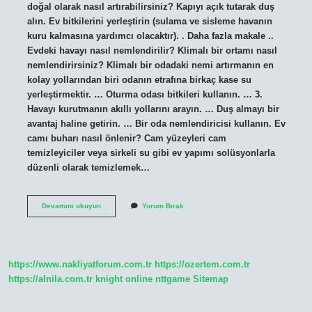
doğal olarak nasıl artırabilirsiniz? Kapıyı açık tutarak duş
alın. Ev bitkilerini yerleştirin (sulama ve sisleme havanın
kuru kalmasına yardımcı olacaktır). . Daha fazla makale ..
Evdeki havayı nasıl nemlendirilir? Klimalı bir ortamı nasıl
nemlendirirsiniz? Klimalı bir odadaki nemi artırmanın en
kolay yollarından biri odanın etrafına birkaç kase su
yerleştirmektir. … Oturma odası bitkileri kullanın. … 3.
Havayı kurutmanın akıllı yollarını arayın. … Duş almayı bir
avantaj haline getirin. … Bir oda nemlendiricisi kullanın. Ev
camı buharı nasıl önlenir? Cam yüzeyleri cam
temizleyiciler veya sirkeli su gibi ev yapımı solüsyonlarla
düzenli olarak temizlemek…
Odanın
Devamını okuyun
Yorum Bırak
Buharı
Nasıl
Giderilir
https://www.nakliyatforum.com.tr
https://ozertem.com.tr
https://alnila.com.tr
knight online
nttgame
Sitemap