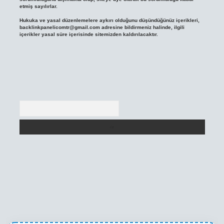
etmiş sayılırlar.
Hukuka ve yasal düzenlemelere aykırı olduğunu düşündüğünüz içerikleri,
backlinkpanelicomtr@gmail.com
adresine bildirmeniz halinde, ilgili
içerikler yasal süre içerisinde sitemizden kaldırılacaktır.
Arama
texper yeni giriş