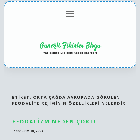
menüyü
Anasayfa
Gizlilik
Yasal
Hakkımızda
aç
Politikası
Uyarı
Güneşli Fikirler Blogu
Yaz esintisiyle dolu neşeli öneriler!
ETIKET:
ORTA ÇAĞDA AVRUPADA GÖRÜLEN
FEODALITE REJIMININ ÖZELLIKLERI NELERDIR
FEODALIZM NEDEN ÇÖKTÜ
Tarih: Ekim 18, 2024