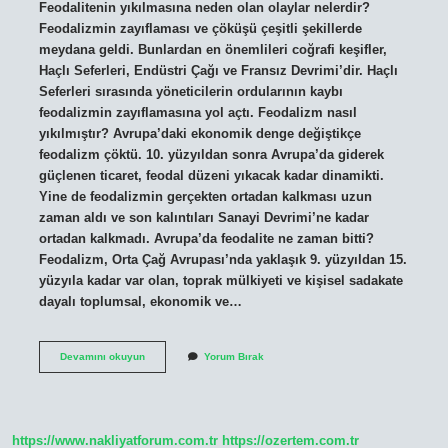
Feodalitenin yıkılmasına neden olan olaylar nelerdir?
Feodalizmin zayıflaması ve çöküşü çeşitli şekillerde
meydana geldi. Bunlardan en önemlileri coğrafi keşifler,
Haçlı Seferleri, Endüstri Çağı ve Fransız Devrimi’dir. Haçlı
Seferleri sırasında yöneticilerin ordularının kaybı
feodalizmin zayıflamasına yol açtı. Feodalizm nasıl
yıkılmıştır? Avrupa’daki ekonomik denge değiştikçe
feodalizm çöktü. 10. yüzyıldan sonra Avrupa’da giderek
güçlenen ticaret, feodal düzeni yıkacak kadar dinamikti.
Yine de feodalizmin gerçekten ortadan kalkması uzun
zaman aldı ve son kalıntıları Sanayi Devrimi’ne kadar
ortadan kalkmadı. Avrupa’da feodalite ne zaman bitti?
Feodalizm, Orta Çağ Avrupası’nda yaklaşık 9. yüzyıldan 15.
yüzyıla kadar var olan, toprak mülkiyeti ve kişisel sadakate
dayalı toplumsal, ekonomik ve…
Feodalizm
Devamını okuyun
Yorum Bırak
Neden
Çöktü
https://www.nakliyatforum.com.tr
https://ozertem.com.tr