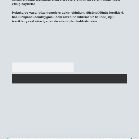
etmiş sayılırlar.
Hukuka ve yasal düzenlemelere aykırı olduğunu düşündüğünüz içerikleri,
backlinkpanelicomtr@gmail.com
adresine bildirmeniz halinde, ilgili
içerikler yasal süre içerisinde sitemizden kaldırılacaktır.
Arama
texper yeni giriş