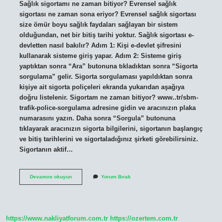
Sağlık sigortamı ne zaman bitiyor? Evrensel sağlık
sigortası ne zaman sona eriyor? Evrensel sağlık sigortası
size ömür boyu sağlık faydaları sağlayan bir sistem
olduğundan, net bir bitiş tarihi yoktur. Sağlık sigortası e-
devletten nasıl bakılır? Adım 1: Kişi e-devlet şifresini
kullanarak sisteme giriş yapar. Adım 2: Sisteme giriş
yaptıktan sonra “Ara” butonuna tıkladıktan sonra “Sigorta
sorgulama” gelir. Sigorta sorgulaması yapıldıktan sonra
kişiye ait sigorta poliçeleri ekranda yukarıdan aşağıya
doğru listelenir. Sigortam ne zaman bitiyor? www..tr/sbm-
trafik-police-sorgulama adresine gidin ve aracınızın plaka
numarasını yazın. Daha sonra “Sorgula” butonuna
tıklayarak aracınızın sigorta bilgilerini, sigortanın başlangıç
​​ve bitiş tarihlerini ve sigortaladığınız şirketi görebilirsiniz.
Sigortanın aktif…
Sağlık
Devamını okuyun
Yorum Bırak
Sigortası
Ne
Kadar
Kaldı
https://www.nakliyatforum.com.tr
https://ozertem.com.tr