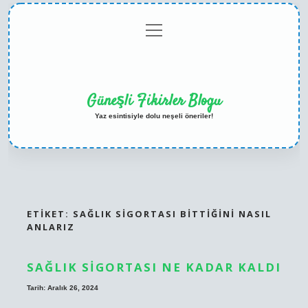
menüyü
Anasayfa
Gizlilik
Yasal
Hakkımızda
aç
Politikası
Uyarı
Güneşli Fikirler Blogu
Yaz esintisiyle dolu neşeli öneriler!
ETIKET:
SAĞLIK SIGORTASI BITTIĞINI NASIL
ANLARIZ
SAĞLIK SIGORTASI NE KADAR KALDI
Tarih: Aralık 26, 2024