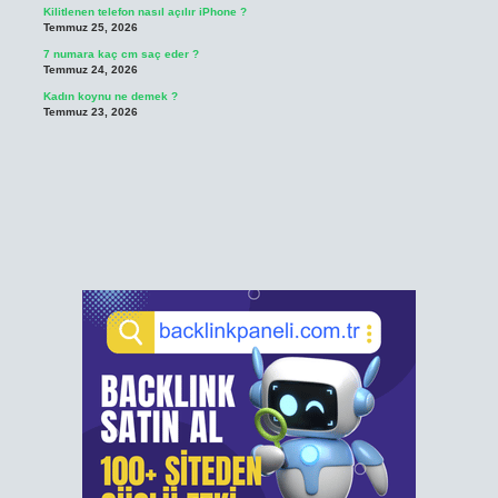
Kilitlenen telefon nasıl açılır iPhone ?
Temmuz 25, 2026
7 numara kaç cm saç eder ?
Temmuz 24, 2026
Kadın koynu ne demek ?
Temmuz 23, 2026