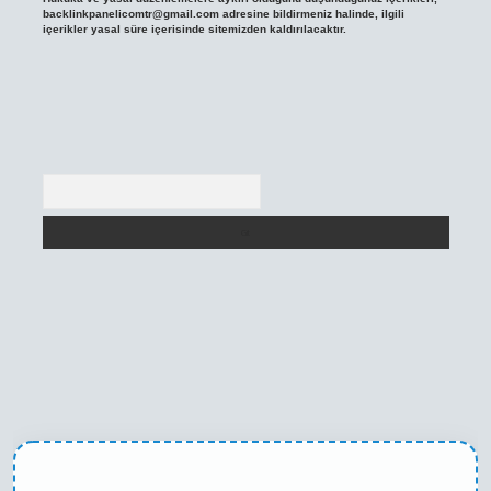
backlinkpanelicomtr@gmail.com
adresine bildirmeniz halinde, ilgili
içerikler yasal süre içerisinde sitemizden kaldırılacaktır.
Arama
etexper yeni giriş