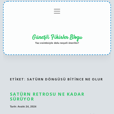
menüyü
Anasayfa
Gizlilik
Yasal
Hakkımızda
aç
Politikası
Uyarı
Güneşli Fikirler Blogu
Yaz esintisiyle dolu neşeli öneriler!
ETIKET:
SATÜRN DÖNGÜSÜ BITINCE NE OLUR
SATÜRN RETROSU NE KADAR
SÜRÜYOR
Tarih: Aralık 24, 2024