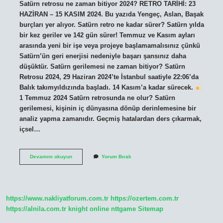
Satürn retrosu ne zaman bitiyor 2024? RETRO TARİHİ: 23
HAZİRAN – 15 KASIM 2024. Bu yazıda Yengeç, Aslan, Başak
burçları yer alıyor. Satürn retro ne kadar sürer? Satürn yılda
bir kez geriler ve 142 gün sürer! Temmuz ve Kasım ayları
arasında yeni bir işe veya projeye başlamamalısınız çünkü
Satürn’ün geri enerjisi nedeniyle başarı şansınız daha
düşüktür. Satürn gerilemesi ne zaman bitiyor? Satürn
Retrosu 2024, 29 Haziran 2024’te İstanbul saatiyle 22:06’da
Balık takımyıldızında başladı. 14 Kasım’a kadar sürecek.
1 Temmuz 2024 Satürn retrosunda ne olur? Satürn
gerilemesi, kişinin iç dünyasına dönüp derinlemesine bir
analiz yapma zamanıdır. Geçmiş hatalardan ders çıkarmak,
içsel…
Satürn
Devamını okuyun
Yorum Bırak
Retrosu
Ne
Kadar
Sürüyor
https://www.nakliyatforum.com.tr
https://ozertem.com.tr
https://alnila.com.tr
knight online
nttgame
Sitemap